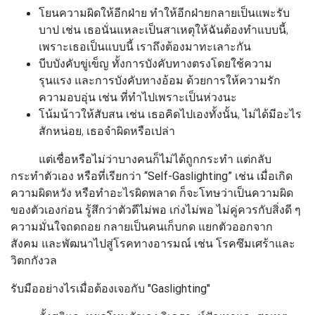
โยนความผิดให้อีกฝ่าย
ทำให้อีกฝ่ายกลายเป็นแพะรับ
บาป เช่น เธอนั่นแหละเป็นสาเหตุให้ฉันต้องทำแบบนี้,
เพราะเธอเป็นแบบนี้ เราถึงต้องมาทะเลาะกัน
บีบบังคับขู่เข็ญ
ทั้งการบังคับทางตรงโดยใช้ความ
รุนแรง และการบังคับทางอ้อม ด้วยการให้ความรัก
ความอบอุ่น เช่น ที่ทำไปเพราะเป็นห่วงนะ
โน้มน้าวให้สับสน
เช่น เธอคิดไปเองทั้งนั้น, ไม่ได้มีอะไร
สักหน่อย, เธอจำผิดหรือเปล่า
แต่เชื่อหรือไม่ว่าบางคนก็ไม่ได้ถูกกระทำ แต่กลับ
กระทำตัวเอง หรือที่เรียกว่า
“Self-Gaslighting”
เช่น เมื่อเกิด
ความผิดหวัง หรือทำอะไรผิดพลาด ก็จะโทษว่าเป็นความผิด
ของตัวเองก่อน รู้สึกว่าตัวดีไม่พอ เก่งไม่พอ ไม่คู่ควรกับสิ่งดี ๆ
ความมั่นใจถดถอย กลายเป็นคนเก็บกด แยกตัวออกจาก
สังคม และพัฒนาไปสู่โรคทางอารมณ์ เช่น โรคซึมเศร้าและ
วิตกกังวล
รับมืออย่างไรเมื่อต้องเจอกับ "Gaslighting"