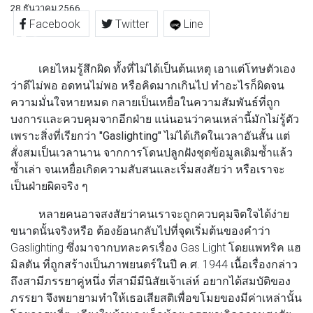
28 ธันวาคม 2566
Facebook
Twitter
Line
เคยไหมรู้สึกผิด ทั้งที่ไม่ได้เป็นต้นเหตุ เอาแต่โทษตัวเอง
ว่าดีไม่พอ อดทนไม่พอ หรือคิดมากเกินไป ทำอะไรก็ผิดจน
ความมั่นใจหายหมด กลายเป็นเหยื่อในความสัมพันธ์ที่ถูก
บงการและควบคุมจากอีกฝ่าย แน่นอนว่าคนเหล่านี้มักไม่รู้ตัว
เพราะสิ่งที่เรียกว่า
"Gaslighting"
ไม่ได้เกิดในเวลาอันสั้น แต่
สั่งสมเป็นเวลานาน จากการโดนปลูกฝังชุดข้อมูลเดิมซ้ำแล้ว
ซ้ำเล่า จนเหยื่อเกิดความสับสนและเริ่มสงสัยว่า หรือเราจะ
เป็นฝ่ายผิดจริง ๆ
หลายคนอาจสงสัยว่าคนเราจะถูกควบคุมจิตใจได้ง่าย
ขนาดนั้นจริงหรือ ต้องย้อนกลับไปที่จุดเริ่มต้นของคำว่า
Gaslighting ซึ่งมาจากบทละครเรื่อง Gas Light โดยแพทริค แฮ
มิลตัน ที่ถูกสร้างเป็นภาพยนตร์ในปี ค.ศ. 1944 เนื้อเรื่องกล่าว
ถึงสามีภรรยาคู่หนึ่ง ที่สามีมีนิสัยเจ้าเล่ห์ อยากได้สมบัติของ
ภรรยา จึงพยายามทำให้เธอเสียสติเพื่อขโมยของมีค่าเหล่านั้น