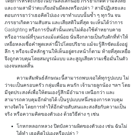
โดยการหรี่ตะเกียงในบ้านลงเล็กน้อย ภรรยาเกิดความสงสัย
และถามสามีว่าตะเกียงมันมืดลงหรือเปล่า ? สามีปฏิเสธและ
ตอบภรรยาว่าเธอคิดไปเอง เขาทำแบบนั้นซ้ำ ๆ ทุกวัน จน
ภรรยาเกิดความสับสน และเสียสติในที่สุด จะเห็นได้ว่าการ
Gaslighting หรือการปั่นหัวนั้นแทบไม่ต้องใช้คำหยาบคาย
หรืออารมณ์ที่รุนแรงแม้แต่น้อย นั่นจึงกลายเป็นกับดักที่ทำให้
เหยื่อหลงเชื่อคำพูดเหล่านี้ไปโดยปริยาย แม้จะรู้สึกขัดแย้งอยู่
ลึก ๆ หรือจะมีหลักฐานให้เห็นอยู่ตรงหน้าก็ตาม ท้ายที่สุดเหยื่อ
จึงถูกควบคุมโดยสมบูรณ์แบบ และสูญเสียความเชื่อมั่นในตัว
เองจนหมดสิ้น
ความสัมพันธ์ลักษณะนี้สามารถพบเจอได้ทุกรูปแบบ ไม่
ว่าจะเป็นครอบครัว กลุ่มเพื่อน คนรัก เจ้านายลูกน้อง ฯลฯ โดย
มีจุดประสงค์เพื่อให้ตนเองรู้สึกมีอำนาจ เหนือกว่า และ
สามารถควบคุมอีกฝ่ายได้ เป็นรูปแบบหนึ่งของการควบคุม
ทางจิตใจ โดยการทำให้อีกฝ่ายสับสนและสงสัยกับความเป็น
จริง หรือความคิดของตัวเอง ด้วยวิธีต่าง ๆ เช่น
โกหกหลอกหลวง
ปิดบังความผิดของตัวเอง เช่น ฉันไม่
ได้ทำ เธอคิดไปเองหรือเปล่า ?