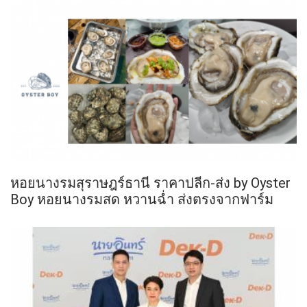
หอยนางรมสุราษฎร์ธานี ราคาปลีก-ส่ง by Oyster
Boy หอยนางรมสด หวานฉ่ำ ส่งตรงจากฟาร์ม