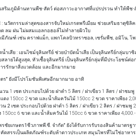
เสริมภูมิต้านทานพืช-สัตว์ ต่อสภาวะอากาศที่แปรปรวน ทำให้พืช
 :
นวัตกรรมล่าสุดของสารจับใหม่เกรดพรีเมียม ช่วยเสริมธาตุซิลิค
ด ลม ฝน ไม่ผสมแอลกอฮอล์ไม่ทำลายผิวใบ
คมีภัณฑ์
เช่น คราฟแม็ก, แพกโคลบิวทราซอล, เซรั่มพืช, อมิโน, โ
น้ำเสีย :
เอนไซม์จุลินทรีย์ ช่วยบำบัดน้ำเสีย เป็นจุลินทรีย์กลุ่มบาซิ
ายได้สูงสุด, หัวเชื้อจุลินทรีย์ เป็นจุลินทรีย์กลุ่มที่มีประโยชน์
การรักษาสิ่งแวดล้อม และอีกมากมาย
ษตร"
ยังมีโปรโมชันพิเศษอีกมากมาย อาทิ
วน 1 เซต ประกอบไปด้วย ฝาดำ 5 ลิตร / ฝาเขียว 1 ลิตร / ฝาชมพู 
าแดง 150cc 2 ขวด และน้ำส้มควันไม้ 150cc 2 ขวด ราคาเพียง 2,0
วน 2 เซต
ประกอบไปด้วย ฝาดำ 5 ลิตร / ฝาเขียว 2 ลิตร / ฝาชมพู 2
 150cc 6 ขวด และน้ำส้มควันไม้ 150cc 6 ขวด ราคาเพียง 4,000.-
 พรชัยเกษตร1ชีวภาพพี.ซี. จำกัด"
ยังได้รับการรับรองสินค้ามาตร
รคัดสรรเป็นผลิตภัณฑ์ระดับห้าดาวประเภท สมุนไพรที่ไม่ใช่อาห