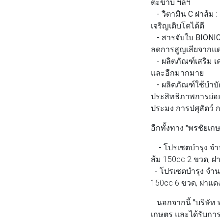
ตะขาบ ฯลฯ
- วิตามิน C ฝาส้ม :
เจริญเติบโตได้ดี
- สารจับใบ BIONIC
ลดการสูญเสียจากแด
- ผลิตภัณฑ์เสริม เ
และอีกมากมาย
- ผลิตภัณฑ์ใช้บำบัด
ประสิทธิภาพการย่อยสล
ประมง การปศุสัตว์ 
อีกทั้งทาง
"พรชัยเก
- โปรเซตบำรุง
จำน
ส้ม 150cc 2 ขวด, ฝ
- โปรเซตบำรุง จำน
150cc 6 ขวด, ฝาแดง
นอกจากนี้
"บริษัท
เกษตร และได้รับกา