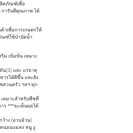
ิตภัณฑ์เพื่อ
 การันตีคุณภาพ ได้
นค้าเพื่อการเกษตรให้
ภัณฑ์ใช้บำบัดน้ำ
ริม เข้มข้น เหมาะ
ัน(S) และ แร่ธาตุ
ารได้ดีขึ้น และยัง
ืชสวนครัว ฯลฯ ทุก
 เหมาะสำหรับพืชที่
การ ***จะเห็นผลได้
กว้าง (อวบอ้วน)
 หนอนแมลง หนู งู