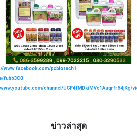
s://www.facebook.com/pcbiotech1
.ee/fubb3C0
://www.youtube.com/channel/UCF4fMDkiMVe1Auqrfr64jKg/v
TTER
LINE
ข่าวล่าสุด