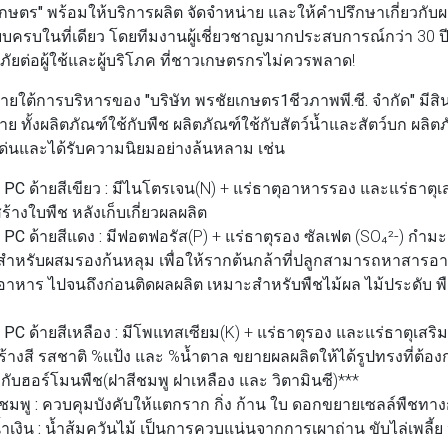
เกษตร"
พร้อมให้บริการผลิต จัดจำหน่าย และให้คำปรึกษาเกี่ยวกับผล
บครบในที่เดียว โดยทีมงานผู้เชี่ยวชาญมากประสบการณ์กว่า 30 ปี
ต่อผู้ใช้และผู้บริโภค ที่ชาวเกษตรกรไม่ควรพลาด!
ภายใต้การบริหารของ
"บริษัท พรชัยเกษตร1ชีวภาพพี.ซี. จำกัด"
มีสิ
 ทั้งผลิตภัณฑ์ใช้กับพืช ผลิตภัณฑ์ใช้กับสัตว์น้ำและสัตว์บก ผลิต
ดเด่นและได้รับความนิยมอย่างล้นหลาม เช่น
PC ด้ายสีเขียว :
มีไนโตรเจน(N) + แร่ธาตุอาหารรอง และแร่ธาตุเส
ร้างใบพืช หลังเก็บเกี่ยวผลผลิต
PC ด้ายสีแดง :
มีฟอตฟอรัส(P) + แร่ธาตุรอง ซัลเฟต (SO₄²-) กำมะถ
ะสำหรับผสมรองก้นหลุม เพื่อให้รากต้นกล้าที่ปลูกสามารถหาสารอาห
าหาร ไปจนถึงก่อนติดผลผลิต เหมาะสำหรับพืชไม้ผล ไม้ประดับ พ
PC ด้ายสีเหลือง :
มีโพแทสเซียม(K) + แร่ธาตุรอง และแร่ธาตุเสริม
ร้างสี รสชาติ %แป้ง และ %น้ำตาล ขยายผลผลิตให้ได้รูปทรงที่ต้อง
่กับฮอร์โมนพืช(ฝาสีชมพู ฝาเหลือง และ วิตามินซี)***
ชมพู :
ควบคุมบังคับให้แตกราก กิ่ง ก้าน ใบ ดอกขยายเซลล์พืชทาง
ำเงิน :
น้ำส้มควันไม้ เป็นการควบแน่นจากการเผาถ่าน ขับไล่เพลี้ย