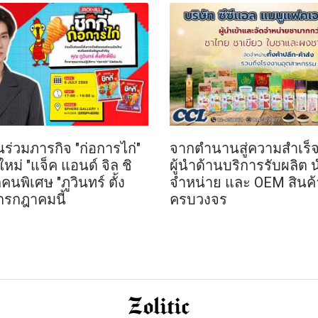
นร่วมภารกิจ "ก่อการไก่"
จากตำนานสู่ความสำเร็จ
ใหม่ "แจ็ค แอนด์ จิล ชิ
ผู้นำด้านบริการรับผลิต น
คนพิเศษ "ภูวินทร์ ตั้ง
จำหน่าย และ OEM สินค
6 กรกฎาคมนี้
ครบวงจร