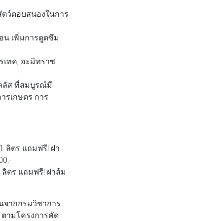
-สัตว์ตอบสนองในการ
อน เพิ่มการดูดซึม
พรเทค, อะมิทราซ
ลลัส ที่สมบูรณ์มี
ต่อการเกษตร การ
1 ลิตร แถมฟรี! ฝา
00.-
 ลิตร แถมฟรี! ฝาส้ม
ฐานจากกรมวิชาการ
าร ตามโครงการคัด