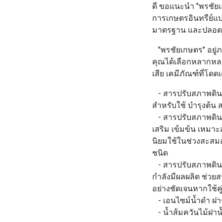
ดี ขอแนะนำ
"พรชัย
การเกษตรอินทรีย์แบ
มาตรฐาน และปลอดภัย
"พรชัยเกษตร"
อยู่
คุณได้เลือกหลากหลาย
เสีย เคมีภัณฑ์ที่โด
- สารปรับสภาพดิน 
สำหรับใช้ บำรุงต้น ส
- สารปรับสภาพดิน 
เสริม เข้มข้น เหมา
นิยมใช้ในช่วงสะสมอ
ชนิด
- สารปรับสภาพดิน 
กำลังมีผลผลิต ช่วยส
อย่างชัดเจนหากใช้คู
- เอนไซม์น้ำดำ ฝา
- น้ำส้มควันไม้ฝาน้