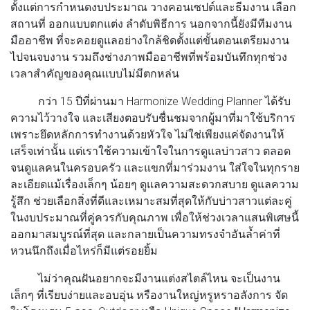
ตั้งแต่การกำหนดงบประมาณ วางคอนเซปต์และธีมงาน เลือก
สถานที่ ออกแบบตกแต่ง ลำดับพิธีการ นอกจากนี้ยังมีทีมงาน
มืออาชีพ ที่จะคอยดูแลอย่างใกล้ชิดตั้งแต่ขั้นตอนเตรียมงาน
ไปจนจบงาน รวมถึงช่างภาพมืออาชีพที่พร้อมบันทึกทุกช่วง
เวลาสำคัญของคุณแบบไม่มีตกหล่น
กว่า 15 ปีที่ผ่านมา Harmonize Wedding Planner ได้รับ
ความไว้วางใจ และเสียงตอบรับชื่นชมจากผู้มาที่มาใช้บริการ
เพราะยึดหลักการทำงานด้วยหัวใจ ไม่ใช่เพียงแค่จัดงานให้
เสร็จเท่านั้น แต่เราใช้ความเข้าใจในการดูแลบ่าวสาว ตลอด
จนดูแลคนในครอบครัว และแขกที่มาร่วมงาน ใส่ใจในทุกราย
ละเอียดแม้เรื่องเล็กๆ น้อยๆ ดูแลความสะดวกสบาย ดูแลความ
รู้สึก ช่วยเลือกสิ่งที่ดีและเหมาะสมที่สุดให้กับบ่าวสาวแต่ละคู่
ในงบประมาณที่คู่ควรกับคุณภาพ เพื่อให้ช่วงเวลาแสนพิเศษนี้
ออกมาสมบูรณ์ที่สุด และกลายเป็นความทรงจำอันล้ำค่าที่
หวนนึกถึงเมื่อไหร่ก็มีแต่รอยยิ้ม
ไม่ว่าคุณฝันอยากจะมีงานแต่งสไตล์ไหน จะเป็นงาน
เล็กๆ ที่เรียบง่ายและอบอุ่น หรืองานใหญ่หรูหราอลังการ จัด