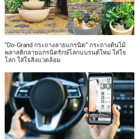
“Do-Grand กระถางลายแกรนิต” กระถางต้นไม้
พลาสติกลายแกรนิตรักษ์โลกแบรนด์ใหม่ ใส่ใจ
โลก ใส่ใจสิ่งแวดล้อม