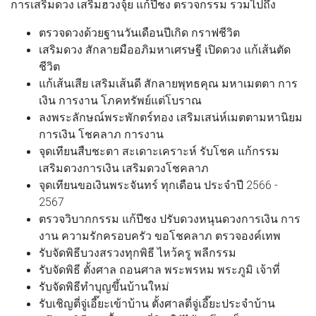
การเสริมดวง เสริมฮวงจุ้ย แก้ปีชง ตรวจกรรม รวมไปถึง
ตรวจดวงด้วยฐานวันเดือนปีเกิด กราฟชีวิต
เสริมดวง สักลายมืออภิมหาเศรษฐี เปิดดวง แก้เส้นตัด
ชีวิต
แก้เส้นเสีย เสริมเส้นดี สักลายพุทธคุณ มหาเมตตา การ
เงิน การงาน โภคทรัพย์แต่โบราณ
ลงพระลักษณ์พระพักตร์ทอง เสริมเสน่ห์เมตตามหานิยม
การเงิน โชคลาภ การงาน
จุดเทียนสืบชะตา สะเดาะเคราะห์ รับโชค แก้กรรม
เสริมดวงการเงิน เสริมดวงโชคลาภ
จุดเทียนขอเงินพระจันทร์ ทุกเดือน ประจำปี 2566 -
2567
ตรวจวิบากกรรม แก้ปีชง ปรับดวงหนุนดวงการเงิน การ
งาน ความรักครอบครัว ขอโชคลาภ ตรวจองค์เทพ
รับจัดพิธีบวงสรวงทุกพิธี ไหว้ครู พลีกรรม
รับจัดพิธี ตั้งศาล ถอนศาล พระพรหม พระภูมิ เจ้าที่
รับจัดพิธีทำบุญขึ้นบ้านใหม่
รับเชิญตี่จู่เอี๊ยะเข้าบ้าน ตั้งศาลตี่จู่เอี๊ยะประจำบ้าน