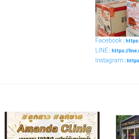
Facebook
: http
LINE
: https://lin
Instagram
: http
FACEBOOK
TWI