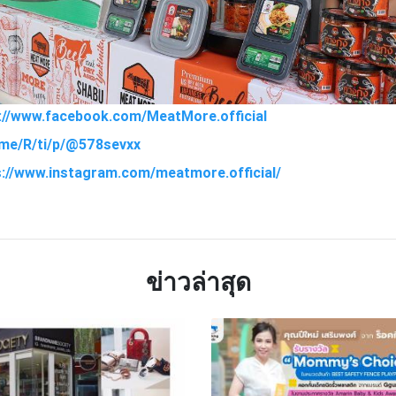
s://www.facebook.com/MeatMore.official
e.me/R/ti/p/@578sevxx
s://www.instagram.com/meatmore.official/
TTER
LINE
ข่าวล่าสุด