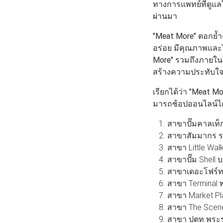
ทางการแพทย์ที่ดูแลใ
ผ่านมา
"Meat More"
ตอกย้ำค
อร่อย มีคุณภาพแล
More"
รวมถึงภายในกิ
สร้างความประทับใจให
เรียกได้ว่า
"Meat Mo
มารถช้อปออนไลน์ได้แ
1. สาขาปั๊มคาลเท็ก
2. สาขาสัมมากร 
3. สาขา Little Wal
4. สาขาปั๊ม Shell 
5. สาขาเดอะโฟร์ท ส
6. สาขา Terminal พร
7. สาขา Market Place
8. สาขา The Scene 
9. สาขา ปตท.พระ