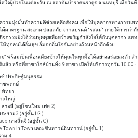
ส่ใจผู้ป่วยในแต่ละวัน ณ สถาบันบำราศนราดูร จ.นนทบุรี เมื่อวันที่
วามมุ่งมั่นทำความดีช่วยเหลือสังคม เพื่อให้บุคลากรทางการแพทย
ะได้มาตรฐาน สะอาด ปลอดภัย จากแบรนด์
"รสแม่"
ภายใต้การกำก
จกรรมยังได้ร่วมพูดคุยเพื่อสร้างขวัญกำลังใจให้กับบุคลากร แพท
้ทุกคนได้อิ่มสุข อิ่มอกอิ่มใจกันอย่างถ้วนหน้าอีกด้วย
re"
พร้อมเป็นเพื่อนเคียงข้างให้คุณในทุกมื้อได้อย่างอร่อยลงตัว 
ล้ว หรือที่สาขาใกล้บ้านทั้ง 9 สาขา เปิดให้บริการทุกวัน 10.00 - 
ซ์ ประดิษฐ์มนูธรรม
ราชพฤกษ์
k พัทยา
บางใหญ่
ายสี่ (อยู่โซนใหม่ เฟส 2)
ะราม3 (อยู่ชั้น LG )
 นางลิ้นจี่ (อยู่ชั้น G)
Town In Town เดอะซีนทาวน์อินทาวน์ (อยู่ชั้น 1)
ราม 4