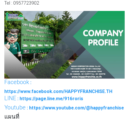
Tel : 0957723902
Facebook
:
https://www.facebook.com/HAPPYFRANCHISE.TH
LINE
: https://page.line.me/916roris
Youtube
: https://www.youtube.com/@happyfranchise
แผนที่