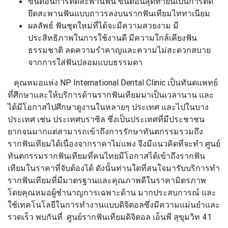
ขั้นตอนการติดสะพานฟัน
ขั้นตอนสุดท้ายนี้เป็นการติด
ยึดสะพานฟันแบบถาวรลงบนรากฟันเทียมไททาเนียม
ผลลัพธ์
ฟันชุดใหม่ที่ได้จะมีความสวยงาม มี
ประสิทธิภาพในการใช้งานดี มีความใกล้เคียงฟัน
ธรรมชาติ ลดความรำคาญและความไม่สะดวกสบาย
จากการใส่ฟันปลอมแบบธรรมดา
คุณหมอแห่ง
NP International Dental Clinic
เป็นทันตแพทย์
ที่ศึกษาและให้บริการด้านรากฟันเทียมมาเป็นเวลานาน และ
ได้มีโอกาสไปศึกษาดูงานในหลายๆ ประเทศ และไปในบาง
ประเทศ เช่น ประเทศบราซิล ซึ่งเป็นประเทศที่มีประชาชน
ยากจนมากแต่สามารถเข้าถึงการรักษาทันตกรรมรวมถึง
รากฟันเทียมได้เนื่องจากราคาไม่แพง จึงมีแนวคิดที่จะทำ ศูนย์
ทันตกรรมรากฟันเทียมที่คนไทยมีโอกาสได้เข้าถึงรากฟัน
เทียมในราคาที่จับต้องได้ ดังนั้นท่านใดที่สนใจมารับบริการทำ
รากฟันเทียมที่มีมาตรฐานและคุณภาพดีในราคามิตรภาพ
โดยคุณหมอผู้ชำนาญการเฉพาะด้าน มากประสบการณ์ และ
ใช้เทคโนโลยีในการทำงานแบบดิจิตอลซึ่งมีความแม่นยำและ
รวดเร็ว พบกันที่..
ศูนย์รากฟันเทียมดิจิตอล เอ็นพี สุขุมวิท 41