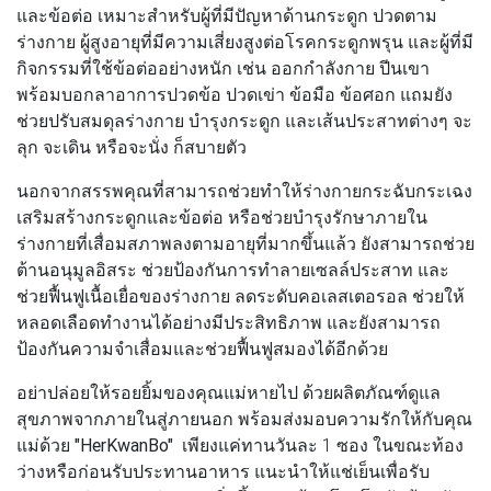
และข้อต่อ เหมาะสำหรับผู้ที่มีปัญหาด้านกระดูก ปวดตาม
ร่างกาย ผู้สูงอายุที่มีความเสี่ยงสูงต่อโรคกระดูกพรุน และผู้ที่มี
กิจกรรมที่ใช้ข้อต่ออย่างหนัก เช่น ออกกำลังกาย ปีนเขา
พร้อมบอกลาอาการปวดข้อ ปวดเข่า ข้อมือ ข้อศอก แถมยัง
ช่วยปรับสมดุลร่างกาย บำรุงกระดูก และเส้นประสาทต่างๆ จะ
ลุก จะเดิน หรือจะนั่ง ก็สบายตัว
นอกจากสรรพคุณที่สามารถช่วยทำให้ร่างกายกระฉับกระเฉง
เสริมสร้างกระดูกและข้อต่อ หรือช่วยบำรุงรักษาภายใน
ร่างกายที่เสื่อมสภาพลงตามอายุที่มากขึ้นแล้ว ยังสามารถช่วย
ต้านอนุมูลอิสระ ช่วยป้องกันการทำลายเซลล์ประสาท และ
ช่วยฟื้นฟูเนื้อเยื่อของร่างกาย ลดระดับคอเลสเตอรอล ช่วยให้
หลอดเลือดทำงานได้อย่างมีประสิทธิภาพ และยังสามารถ
ป้องกันความจำเสื่อมและช่วยฟื้นฟูสมองได้อีกด้วย
อย่าปล่อยให้รอยยิ้มของคุณแม่หายไป ด้วยผลิตภัณฑ์ดูแล
สุขภาพจากภายในสู่ภายนอก พร้อมส่งมอบความรักให้กับคุณ
แม่ด้วย
"HerKwanBo"
เพียงแค่ทานวันละ 1 ซอง ในขณะท้อง
ว่างหรือก่อนรับประทานอาหาร แนะนำให้แช่เย็นเพื่อรับ