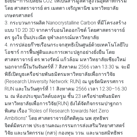
ยั่งยืน—การเปลี่ยน CO2 ให้เป็นสารมูลค่าสูงในอุตสาหกรรม
โดย ศาสตราจารย์ ดร.เมตตา เจริญพานิช มหาวิทยาลัย
เกษตรศาสตร์
3. กระบวนการผลิต Nanocrystalline Carbon ที่มีโครงสร้าง
แบบ 1D 2D 3D จากคาร์บอนไดออกไซด์ โดยศาสตราจารย์
ดร.จูงใจ ปั้นประณีต จุฬาลงกรณ์มหาวิทยาลัย
4. การปล่อยก๊าซเรือนกระจกสุทธิเป็นศูนย์ด้วยเทคโนโลยีไบ
โอชาร์ การฟื้นฟูดินและการเพาะปลูกอย่างยั่งยืน โดย
ศาสตราจารย์ ดร.พวงรัตน์ แก้วล้อม มหาวิทยาลัยเชียงใหม่
นอกจากนี้ในวันจันทร์ที่ 7 สิงหาคม 2566 เวลา 13.30 น. จะมี
พิธีเปิดบูธเครือข่ายพันธมิตรมหาวิทยาลัยเพื่อการวิจัย
(Research University Network: RUN) ณ บูธจัดนิทรรศการ
RUN และในวันศุกร์ที่ 11 สิงหาคม 2566 เวลา 12.30–16.30
น. ณ ห้องประชุมเวิลด์บอลรูม ชั้น 23 เครือข่ายพันธมิตร
มหาวิทยาลัยเพื่อการวิจัย(RUN) ยังได้จัดกิจกรรมปาฐกถา
พิเศษ เรื่อง “Roles of Research towards Net Zero
Ambitions” โดย ศาสตราจารย์กิตติคุณ นพ.สุทธิพร
จิตต์มิตรภาพ ประธานคณะกรรมการส่งเสริมวิทยาศาสตร์
วิจัย และนวัตกรรม (กสว) กองทุน ววน. และนายสมิทธิพร