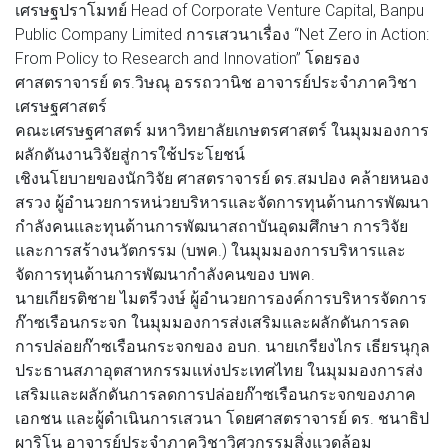
เศรษฐปราโมทย์ Head of Corporate Venture Capital, Banpu
Public Company Limited การเสวนาเรื่อง “Net Zero in Action:
From Policy to Research and Innovation” โดยรอง
ศาสตราจารย์ ดร.วิษณุ อรรถวานิช อาจารย์ประจำภาควิชา
เศรษฐศาสตร์
คณะเศรษฐศาสตร์ มหาวิทยาลัยเกษตรศาสตร์ ในมุมมองการ
ผลักดันงานวิจัยสู่การใช้ประโยชน์
เชิงนโยบายของนักวิจัย ศาสตราจารย์ ดร.สมปอง คล้ายหนอง
สรวง ผู้อำนวยการหน่วยบริหารและจัดการทุนด้านการพัฒนา
กำลังคนและทุนด้านการพัฒนาสถาบันอุดมศึกษา การวิจัย
และการสร้างนวัตกรรม (บพค.) ในมุมมองการบริหารและ
จัดการทุนด้านการพัฒนากำลังคนของ บพค.
นายเกียรติชาย ไมตรีวงษ์ ผู้อำนวยการองค์การบริหารจัดการ
ก๊าซเรือนกระจก ในมุมมองการส่งเสริมและผลักดันการลด
การปล่อยก๊าซเรือนกระจกของ อบก. นายเกรียงไกร เธียรนุกุล
ประธานสภาอุตสาหกรรมแห่งประเทศไทย ในมุมมองการส่ง
เสริมและผลักดันการลดการปล่อยก๊าซเรือนกระจกของภาค
เอกชน และผู้ดำเนินการเสวนา โดยศาสตราจารย์ ดร. ชนาธิป
ผาริโน อาจารย์ประจำภาควิชาวิศวกรรมสิ่งแวดล้อม