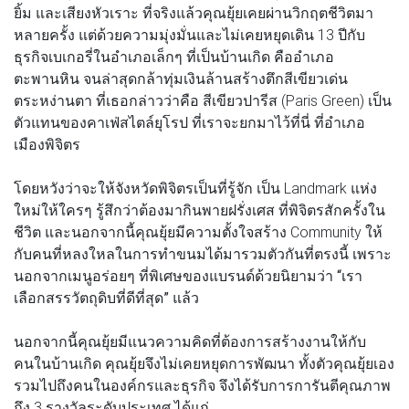
ยิ้ม และเสียงหัวเราะ ที่จริงแล้วคุณยุ้ยเคยผ่านวิกฤตชีวิตมา
หลายครั้ง แต่ด้วยความมุ่งมั่นและไม่เคยหยุดเดิน 13 ปีกับ
ธุรกิจเบเกอรี่ในอำเภอเล็กๆ ที่เป็นบ้านเกิด คืออำเภอ
ตะพานหิน จนล่าสุดกล้าทุ่มเงินล้านสร้างตึกสีเขียวเด่น
ตระหง่านตา ที่เธอกล่าวว่าคือ สีเขียวปารีส (Paris Green) เป็น
ตัวแทนของคาเฟ่สไตล์ยุโรป ที่เราจะยกมาไว้ที่นี่ ที่อำเภอ
เมืองพิจิตร
โดยหวังว่าจะให้จังหวัดพิจิตรเป็นที่รู้จัก เป็น Landmark แห่ง
ใหม่ให้ใครๆ รู้สึกว่าต้องมากินพายฝรั่งเศส ที่พิจิตรสักครั้งใน
ชีวิต และนอกจากนี้คุณยุ้ยมีความตั้งใจสร้าง Community ให้
กับคนที่หลงใหลในการทำขนมได้มารวมตัวกันที่ตรงนี้ เพราะ
นอกจากเมนูอร่อยๆ ที่พิเศษของแบรนด์ด้วยนิยามว่า
“เรา
เลือกสรรวัตถุดิบที่ดีที่สุด”
แล้ว
นอกจากนี้คุณยุ้ยมีแนวความคิดที่ต้องการสร้างงานให้กับ
คนในบ้านเกิด คุณยุ้ยจึงไม่เคยหยุดการพัฒนา ทั้งตัวคุณยุ้ยเอง
รวมไปถึงคนในองค์กรและธุรกิจ จึงได้รับการการันตีคุณภาพ
ถึง 3 รางวัลระดับประเทศ ได้แก่