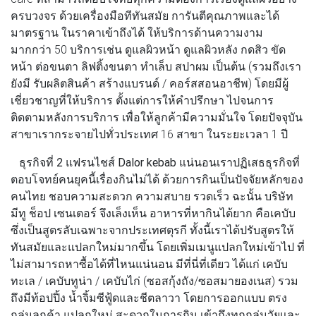
ครบวงจร ด้วยเครื่องมือทีทันสมัย การันตีคุณภาพและได้
มาตรฐาน ในราคาเข้าถึงได้ ให้บริการด้านความงาม
มากกว่า 50 บริการเช่น ดูแลผิวหน้า ดูแลผิวหลัง กดสิว ขัด
หน้า ต่อขนตา ลิฟติ้งขนตา ทำเล็บ สปาผม เป็นต้น (รวมถึงเรา
ยังมี รับผลิตสินค้า สร้างแบรนด์ / คอร์สสอนอาชีพ) โดยมีผู้
เชี่ยวชาญที่ให้บริการ ตั้งแต่การให้คำปรึกษา ไปจนการ
ติดตามหลังการบริการ เพื่อให้ลูกค้ามีความมั่นใจ โดยปัจจุบัน
สาขาเรากระจายไปทั่วประเทศ 16 สาขา ในระยะเวลา 1 ปี
ธุรกิจที่ 2 แฟรนไชส์ Dalor kebab
แน่นอนเราปฏิเสธธุรกิจที่
ตอบโจทย์คนยุคนี้เรื่องกินไม่ได้ ด้วยการกินเป็นปัจจัยหลักของ
คนไทย ชอบความสะดวก ความสบาย รวดเร็ว ฉะนั้น บริษัท
มีทู ช็อป เซนเตอร์ จึงเล็งเห็น อาหารที่หากินได้ยาก คือเคบับ
ซึ่งเป็นสูตรลับเฉพาะจากประเทศตุรกี ทั้งนี้เราได้ปรับสูตรให้
ทันสมัยและแปลกใหม่มากขึ้น โดยเพิ่มเมนูแปลกใหม่เข้าไป ที่
ไม่สามารถหาซื้อได้ที่ไหนแน่นอน มีที่นี่ที่เดียว ได้แก่ เคบับ
ทะเล / เคบับทูน่า / เคบับไก่ (ซอสกุ้งถัง/ซอสมายองเนส) รวม
ถึงมีท้อปปิ้ง น้ำจิ้มซีฟู้ดและชีตลาวา โดยการออกแบบ ตรง
กลุ่มลูกค้า แปลกใหม่ สะดวกในการกิน เข้าถึงทุกกลุ่มวัยและ