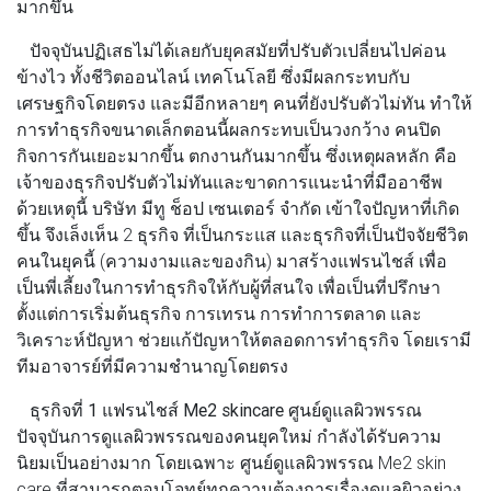
มากขึ้น
ปัจจุบันปฏิเสธไม่ได้เลยกับยุคสมัยที่ปรับตัวเปลี่ยนไปค่อน
ข้างไว ทั้งชีวิตออนไลน์ เทคโนโลยี ซึ่งมีผลกระทบกับ
เศรษฐกิจโดยตรง และมีอีกหลายๆ คนที่ยังปรับตัวไม่ทัน ทำให้
การทำธุรกิจขนาดเล็กตอนนี้ผลกระทบเป็นวงกว้าง คนปิด
กิจการกันเยอะมากขึ้น ตกงานกันมากขึ้น ซึ่งเหตุผลหลัก คือ
เจ้าของธุรกิจปรับตัวไม่ทันและขาดการแนะนำที่มืออาชีพ
ด้วยเหตุนี้
บริษัท มีทู ช็อป เซนเตอร์ จำกัด
เข้าใจปัญหาที่เกิด
ขึ้น จึงเล็งเห็น 2 ธุรกิจ ที่เป็นกระแส และธุรกิจที่เป็นปัจจัยชีวิต
คนในยุคนี้ (ความงามและของกิน) มาสร้างแฟรนไชส์ เพื่อ
เป็นพี่เลี้ยงในการทำธุรกิจให้กับผู้ที่สนใจ เพื่อเป็นที่ปรึกษา
ตั้งแต่การเริ่มต้นธุรกิจ การเทรน การทำการตลาด และ
วิเคราะห์ปัญหา ช่วยแก้ปัญหาให้ตลอดการทำธุรกิจ โดยเรามี
ทีมอาจารย์ที่มีความชำนาญโดยตรง
ธุรกิจที่ 1 แฟรนไชส์ Me2 skincare ศูนย์ดูแลผิวพรรณ
ปัจจุบันการดูแลผิวพรรณของคนยุคใหม่ กำลังได้รับความ
นิยมเป็นอย่างมาก โดยเฉพาะ ศูนย์ดูแลผิวพรรณ Me2 skin
care ที่สามารถตอบโจทย์ทุกความต้องการเรื่องดูแลผิวอย่าง