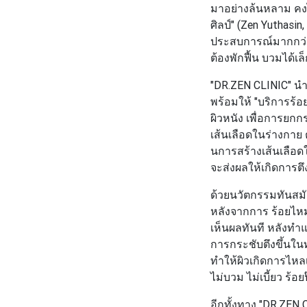
มาอย่างล้นหลาม คงไม
ศิลป์" (Zen Yuthasin,
ประสบการณ์มากกว่า 
ต้องพักฟื้น บวมได้
"DR.ZEN CLINIC"
นำ
พร้อมให้
"บริการร้อ
ผิวหนัง เพื่อการยกกร
เส้นเลือดในร่างกาย
นการสร้างเส้นเลือด
จะส่งผลให้เกิดการตึง
ด้วยนวัตกรรมทันสมั
หลังจากการ ร้อยไหม
เห็นผลทันที หลังทำ
การกระชับตึงขึ้นในท
ทำให้ผิวเกิดการไหลเว
ไม่บวม ไม่เบี้ยว ร้อยป
อีกทั้งทาง
"DR.ZEN 