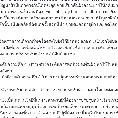
ัญหาผิวที่แตกต่างกันได้ตรงจุด ช่วยเรียกคืนผิวอ่อนเยาว์ให้กลับม
อัลตราซาวนด์ความถี่สูง (High Intensity Focused Ultrasound) ยิงลง
บขึ้น กระตุ้นการสร้างคอลลาเจน อีลาสติน สามารถแก้ปัญหาผิวได
งพักฟื้น เห็นผลลัพธ์ตั้งแต่ครั้งแรกที่ทำ ช่วยชะลออายุผิว และลดโอ
ัลตราซาวนด์จากตัวเครื่องส่งไปยังใต้ผิวหนัง ลักษณะเป็นจุดไข่ปลาเ
มปังคือเจ้าเครื่องนี้ มีหลายหัวยิงลงลึกถึงชั้นผิวหลายระดับ เพื่อแ
ังสามารถปรับระดับพลังงานได้อีกด้วย เช่น
ระดับความลึก 4.5 mm ช่วยกระตุ้นการหดตัวของชั้นผิว ทำให้ใบห
ีหลังทำ
 หัวยิงระดับความลึก 3.0 mm กระตุ้นการสร้างคอลลาเจนและอีลาสติ
 หัวยิงระดับความลึก 1.5 mm ช่วยยกกระชับผิวด้านบนให้เต่งตึงแล
"
ยังเป็นเทคโนโลยีที่เหมาะสำหรับผู้ที่ต้องการปรับรูปหน้าเรียว กรอบหน
 แก้มหย่อนคล้อย, ผู้ที่ต้องการลดริ้วรอยเล็กๆ รอบดวงตา ยกคิ้ว ห
หนียง คางสองชั้น และลำคอ รวมถึงผู้ที่ต้องการฟื้นฟูผิวให้แน่นกระช