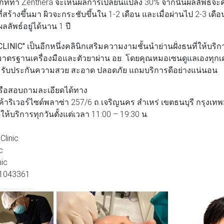
จากที่ทำ Zenthera จะเห็นผลการเปลี่ยนแปลง 30% จากนั้นผลลัพธ์จะค่อ
ร้างขึ้นมา ผิวจะกระชับขึ้นใน 1-2 เดือน และเมื่อผ่านไป 2-3 เดือน
ลลัพธ์อยู่ได้นาน 1 ปี
CLINIC"
เป็นอีกหนึ่งคลินิกเสริมความงามชั้นนำย่านฝั่งธนที่ให้บ
าตรฐานเครื่องมือและตัวยาผ่าน อย. โดยคุณหมอเซนดูแลเองทุกเคส เ
าที่สุด รับประกันความสวย สะอาด ปลอดภัย แถมบริการดีอย่างแน่นอน
รือสอบถามละเอียดได้ทาง
ย์การค้าริเวอร์ไซด์พลาซ่า 257/6 ถ.เจริญนคร สำเหร่ เขตธนบุรี กรุง
ให้บริการทุกวันตั้งแต่เวลา 11:00 – 19:30 น.
linic
c
nic
1043361