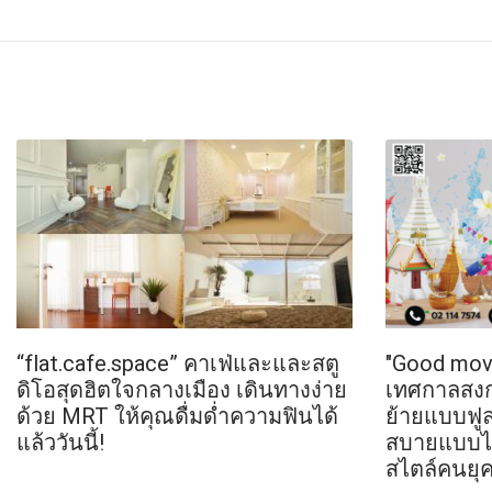
“flat.cafe.space” คาเฟ่และและสตู
"Good mov
ดิโอสุดฮิตใจกลางเมือง เดินทางง่าย
เทศกาลสงก
ด้วย MRT ให้คุณดื่มด่ำความฟินได้
ย้ายแบบฟูล
แล้ววันนี้!
สบายแบบไม
สไตล์คนยุค