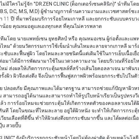
่มีใครไม่รู้จัก
"DR.ZEN CLINIC (ด็อกเตอร์เซนคลินิก)"
นำทีมโด
 B.S, D.C, M.S, M.D)
ผู้ชำนาญการด้านความงามและเวชศาสตร์ชะลอว
11 ปี! ที่มาพร้อมบริการร้อยไหมเกาหลี และยกกระชับแบบครบวงจร
เล็กน้อย คุณหมอดูแลเองทุกเคส ที่คุณไม่ควรพลาด
ทีมโดย
นายแพทย์เซน ยุทธศิลป์
หรือ
คุณหมอเซน
ผู้ก่อตั้งและแพ
ยไหม"
ด้วยนวัตกรรมการใช้เข็มนำเส้นไหมละลายจากเกาหลี มาร้อ
ะชับและฟื้นฟูผิว โดยไหมละลายชนิดนี้แต่เดิมใช้ในการเย็บเนื้อเยื่อ
 ต่อมาได้มีการพัฒนามาใช้ในแวดวงความงาม โดยบริเวณที่ร้อยไห
ใหม่ ส่งผลให้เกิดการกระตุ้นเซลล์ที่สร้างเส้นใยคอลลาเจน มาพันร
รั้งผิว ผิวจึงเต่งตึง จึงเป็นการฟื้นฟูสภาพผิวพร้อมยกกระชับไปในตั
ย ปลอดภัย มีคุณภาพและได้มาตรฐาน สามารถช่วยแก้ปัญหาผิวหน้าท
 สามารถอยู่ได้นานและสามารถทำให้รูปใบหน้าเรียวเป็นรูปทรงวี
แล้ว การร้อยไหมจะช่วยกระตุ้นให้เกิดการหดตัวของคอลลาเจนใต้ผิว 
ันที โดยในขณะที่ไหมละลาย อยู่ใต้ผิวหนัง จะทำให้เกิดการกระตุ้น
ียนเลือดที่ดีขึ้น ทำให้ผิวเต่งตึงยกกระชับมากขึ้น และได้ผลต่อเนื่
ุ๊บ สวยปั๊บ
CLINIC"
ยังมีบริการยกกระชับหน้าโดยไม่ต้องผ่าตัด ด้วยเทคโนโลย