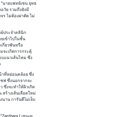
ย
"นายแพทย์เซน ยุทธ
ัย รวมถึงยังมี
 ไม่ต้องผ่าตัด ไม่
ทย์ประจำคลินิก
ยเข้าไปในชั้น
เกี่ยวพันหรือ
มจะเกิดการกระตุ้
อบแนวเส้นไหม ซึ่ง
ว
ี่หย่อนคล้อย ซึ่ง
เชฟ ซึ่งนอกจากจะ
ซึ่งจะทำให้ผิวเกิด
 สร้างเส้นเลือดใหม่
องนาน การันตีไม่เจ็บ
ี
"Zenthera ( เซนเท