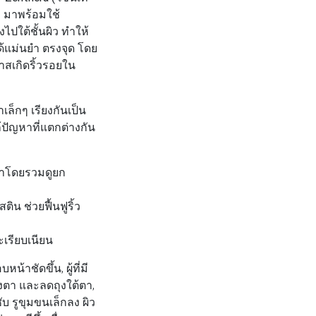
า มาพร้อมใช้
ไปใต้ชั้นผิว ทำให้
้แม่นยำ ตรงจุด โดย
กาสเกิดริ้วรอยใน
ล็กๆ เรียงกันเป็น
ก้ปัญหาที่แตกต่างกัน
น้าโดยรวมดูยก
น ช่วยฟื้นฟูริ้ว
ะเรียบเนียน
้าชัดขึ้น, ผู้ที่มี
างตา และลดถุงใต้ตา,
ับ รูขุมขนเล็กลง ผิว