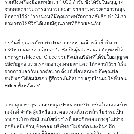
รวมถึงเครื่องมือแพทย์กว่า 1,000 ตำรับ ซึ่งได้รับใบอนุญาต
จากคณะกรรมการอาหารและยา จากกระทรวงสาธารณสุข
ที่กล่าวไว้ว่า
"การนอนที่มีคุณภาพหรือการหลับลึก ทำให้เรา
สามารถใช้ชีวิตได้แบบมีคุณภาพที่ดีด้วยเช่นกัน"
ต่อกันที่
คุณวรภัทร พรประภา
ประธานเจ้าหน้าที่บริหาร
บริษัท เมดิคาน่า แล็บ จำกัด ซึ่งเป็นผู้ผลิตช่อดอกกัญชงที่ได้
มาตรฐาน Medical-Grade รวมถึงเป็นบริษัทที่ได้รับใบอนุญาต
ผลิตกัญชง แห่งแรกของกรุงเทพมหานคร ได้กล่าวไว้ว่า
"เริ่ม
จากการบอกกันปากต่อปาก ตั้งแต่เพื่อนคุณพ่อ ถึงคุณพ่อ
จนถึงเราได้สัมผัสเอง รู้สึกว่ามันก็สบาย สรุปบ้านผมใช้ที่นอน
Hilker ทั้งหลังเลย"
ส่วน
คุณวราวุธ เจนธนากุล
ประธานบริษัท เซ้นส์ เอนเตอร์เท
นเม้นท์ จำกัด ผู้ผลิตสื่อและคอนเทนต์แนวหน้า ไม่ว่าจะเป็น
รายการโทรทัศน์ เกมโชว์ วาไรตี้ และซิทคอมต่างๆ ไม่ว่าจะ
ตกสิบหยิบล้าน, ซิทคอม บริษัทฮาไม่จำกัด และอื่นๆ อีก
มากมาย
คุณทนง ลี้อิสสระนุกูล
กรรมการ บริษัท The Sittipol