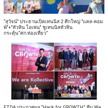
“สุวัจน์" ประธานเปิดเทนนิส 2 ศึกใหญ่ "แคล-คอม
พ์"+"หัวหิน โอเพ่น" ชูเทนนิสหัวหิน
กระตุ้น”ศก.ท่องเที่ยว”
ETDA ประกาศผล “Hack for GROWTH” ทีม We