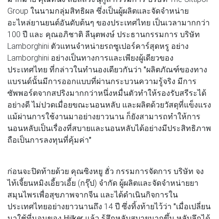
Group ในนามกลุ่มสิทธิผล ซึ่งเป็นผู้ผลิตและจัดจำหน่าย
อะไหล่ยานยนต์อันดับต้นๆ ของประเทศไทย เป็นเวลามากกว่า
100 ปี และ
คุณอภิชาติ ลีนุตพงษ์
ประธานกรรมการ บริษัท
Lamborghini ตัวแทนจำหน่ายรถซูเปอร์คาร์สุดหรู อย่าง
Lamborghini อย่างเป็นทางการและเพียงผู้เดียวของ
ประเทศไทย ที่กล่าวในทำนองเดียวกันว่า
"ผลิตภัณฑ์ของทาง
แบรนด์นั้นมีการออกแบบที่ผ่านกระบวนความรู้จริง มีการ
ซัพพอร์ตจากสปริงมากกว่าหนึ่งหมื่นตัวทำให้รองรับสรีระได้
อย่างดี ไม่ปวดเมื่อยขณะนอนหลับ และผลิตด้วยวัสดุที่แข็งแรง
แม้ผ่านการใช้งานมาอย่างยาวนาน ก็ยังสามารถทำให้การ
นอนหลับเป็นเรื่องที่สบายและนอนหลับได้อย่างมีประสิทธิภาพ
ถือเป็นการลงทุนที่คุ้มค่า"
ก่อนจะปิดท้ายด้วย
คุณซิงหยู ฮั่ว
กรรมการจัดการ บริษัท จง
ไท้เจี้ยนหมิงเอี้ยวเอี้ย (กรุ๊ป) จำกัด ผู้ผลิตและจัดจำหน่ายยา
สมุนไพรเพื่อสุขภาพจากจีน และได้ดำเนินกิจการใน
ประเทศไทยอย่างยาวนานถึง 14 ปี ซึ่งทิ้งท้ายไว้ว่า
"เมื่อเปลี่ยน
มาใช้ที่นอนของ Hilker แล้ว รู้สึกหลับสบายมากขึ้น หลับลึกได้