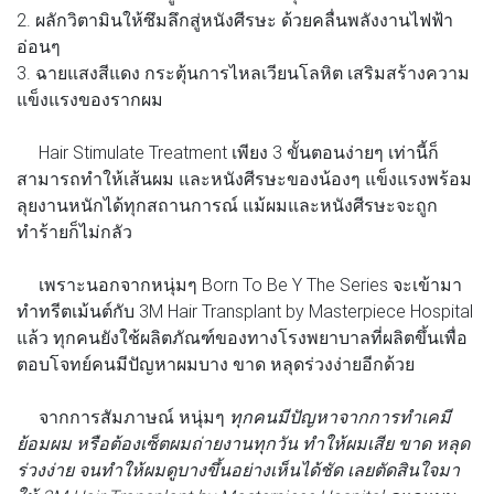
2. ผลักวิตามินให้ซึมลึกสู่หนังศีรษะ ด้วยคลื่นพลังงานไฟฟ้า
อ่อนๆ
3. ฉายแสงสีแดง กระตุ้นการไหลเวียนโลหิต เสริมสร้างความ
แข็งแรงของรากผม
Hair Stimulate Treatment เพียง 3 ขั้นตอนง่ายๆ เท่านี้ก็
สามารถทำให้เส้นผม และหนังศีรษะของน้องๆ แข็งแรงพร้อม
ลุยงานหนักได้ทุกสถานการณ์ แม้ผมและหนังศีรษะจะถูก
ทำร้ายก็ไม่กลัว
เพราะนอกจากหนุ่มๆ Born To Be Y The Series จะเข้ามา
ทำทรีตเม้นต์กับ 3M Hair Transplant by Masterpiece Hospital
แล้ว ทุกคนยังใช้ผลิตภัณฑ์ของทางโรงพยาบาลที่ผลิตขึ้นเพื่อ
ตอบโจทย์คนมีปัญหาผมบาง ขาด หลุดร่วงง่ายอีกด้วย
จากการสัมภาษณ์ หนุ่มๆ
ทุกคนมีปัญหาจากการทำเคมี
ย้อมผม หรือต้องเซ็ตผมถ่ายงานทุกวัน ทำให้ผมเสีย ขาด หลุด
ร่วงง่าย จนทำให้ผมดูบางขึ้นอย่างเห็นได้ชัด เลยตัดสินใจมา