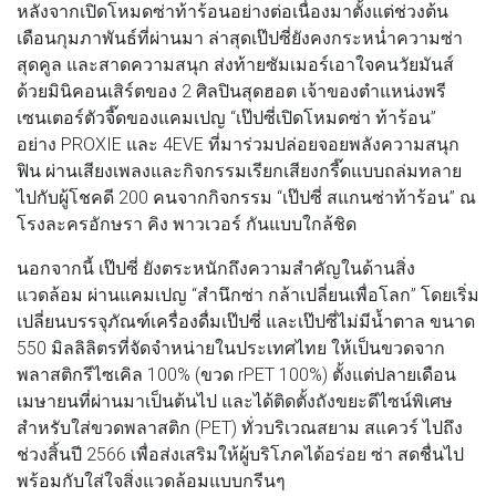
หลังจากเปิดโหมดซ่าท้าร้อนอย่างต่อเนื่องมาตั้งแต่ช่วงต้น
เดือนกุมภาพันธ์ที่ผ่านมา ล่าสุดเป๊ปซี่ยังคงกระหน่ำความซ่า
สุดคูล และสาดความสนุก ส่งท้ายซัมเมอร์เอาใจคนวัยมันส์
ด้วยมินิคอนเสิร์ตของ 2 ศิลปินสุดฮอต เจ้าของตำแหน่งพรี
เซนเตอร์ตัวจี๊ดของแคมเปญ “เป๊ปซี่เปิดโหมดซ่า ท้าร้อน”
อย่าง PROXIE และ 4EVE ที่มาร่วมปล่อยจอยพลังความสนุก
ฟิน ผ่านเสียงเพลงและกิจกรรมเรียกเสียงกรี๊ดแบบถล่มทลาย
ไปกับผู้โชคดี 200 คนจากกิจกรรม “เป๊ปซี่ สแกนซ่าท้าร้อน” ณ
โรงละครอักษรา คิง พาวเวอร์ กันแบบใกล้ชิด
นอกจากนี้ เป๊ปซี่ ยังตระหนักถึงความสำคัญในด้านสิ่ง
แวดล้อม ผ่านแคมเปญ “สำนึกซ่า กล้าเปลี่ยนเพื่อโลก” โดยเริ่ม
เปลี่ยนบรรจุภัณฑ์เครื่องดื่มเป๊ปซี่ และเป๊ปซี่ไม่มีน้ำตาล ขนาด
550 มิลลิลิตรที่จัดจำหน่ายในประเทศไทย ให้เป็นขวดจาก
พลาสติกรีไซเคิล 100% (ขวด rPET 100%) ตั้งแต่ปลายเดือน
เมษายนที่ผ่านมาเป็นต้นไป และได้ติดตั้งถังขยะดีไซน์พิเศษ
สำหรับใส่ขวดพลาสติก (PET) ทั่วบริเวณสยาม สแควร์ ไปถึง
ช่วงสิ้นปี 2566 เพื่อส่งเสริมให้ผู้บริโภคได้อร่อย ซ่า สดชื่นไป
พร้อมกับใส่ใจสิ่งแวดล้อมแบบกรีนๆ