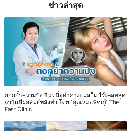
ข่าวล่าสุด
ตอกย้ำความปัง ยืนหนึ่งทำคางแผลใน ไร้เคสหลุด
การันตีผลลัพธ์หลังทำ โดย "คุณหมอพิชญ์" The
East Clinic