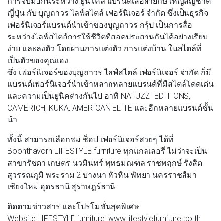
การจับมือกันระหว่าง ยูนิโคล่ แบรนด์เสื้อผ้ายักษ์ใหญ่สัญชาติ
ญี่ปุ่น กับ บุญถาวร ไลฟ์สไตล์ เฟอร์นิเจอร์ จำกัด ซึ่งเป็นธุรกิจ
เฟอร์นิเจอร์แบรนด์นำเข้าของบุญถาวร กรุ้ป เป็นการสื่อ
ระหว่างไลฟ์สไตล์การใช้ชีวิตที่สอดประสานกันได้อย่างเรียบ
ง่าย และลงตัว โดยผ่านการแต่งตัว การแต่งบ้าน ในสไตล์ที่
เป็นตัวของคุณเอง
ซึ่ง เฟอร์นิเจอร์ของบุญถาวร ไลฟ์สไตล์ เฟอร์นิเจอร์ จำกัด ก็มี
แบรนด์เฟอร์นิเจอร์นำเข้าหลากหลายแบรนด์ที่มีสไตล์โดดเด่น
และความเป็นยูนิคต่างกันไป อาทิ NATUZZI EDITIONS,
CAMERICH, KUKA, AMERICAN ELITE และอีกหลายแบรนด์ชั้น
นำ
ทั้งนี้ สามารถเลือกชม ช็อป เฟอร์นิเจอร์สวยๆ ได้ที่
Boonthavorn LIFESTYLE furniture ทุกแกลเลอรี่ ไม่ว่าจะเป็น
สาขารัชดา เกษตร-นวมินทร์ พุทธมณฑล ราชพฤกษ์ รังสิต
สุวรรณภูมิ พระราม 2 บางนา หัวหิน พัทยา นครราชสีมา
เชียงใหม่ อุดรธานี สุราษฎร์ธานี
ติดตามข่าวสาร และโปรโมชั่นสุดพิเศษ!
Website LIFESTYLE furniture: www.lifestylefurniture.co.th