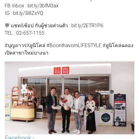
FB Inbox : bit.ly/3bfM3ax
IG : bit.ly/3i8ZxYQ
💬 แชท&ช้อป กับผู้ช่วยส่วนตัว : bit.ly/2ETR1P6
TEL : 02-657-1155
#บุญถาวรXยูนิโคล่ #BoonthavornLIFESTYLE #ยูนิโคล่ฉลอง
เปิดสาขาใหม่บางนา
Facebook
: