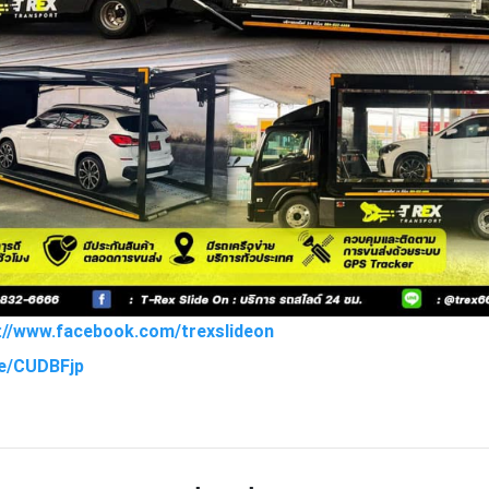
s://www.facebook.com/trexslideon
.ee/CUDBFjp
TTER
LINE