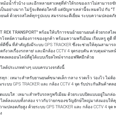
ม้อน้ำรั่วบ้าง และอีกหลายสาเหตุที่ทำให้รถของเราไม่สามารถขับ
เป็นอย่างมาก ไม่รู้จะติดต่อใครดี แต่ปัญหาเหล่านี้จะหมดไป กับ
"T
ถยนต์ ด้วยรถสไลด์ทุกรูปแบบ สมรรถนะดีเยี่ยม ระบบความปลอดภัยส
T REX TRANSPORT"
พร้อมให้บริการขนย้ายยานยนต์ ด้วยรถสไลด์ 
จทย์ความต้องการของลูกค้า พร้อมความพรีเมียม เรียบหรู ดูดี ที่
ดีขึ้น ที่สำคัญยังมีระบบ GPS TRACKER ซึ่งจะช่วยให้คุณสามาร
ดกังวลเรื่องรถหาย! และมีกล้อง CCTV 4 จุดรอบคัน ควบคุมผ่านห
งผลออนไลน์ที่ดูได้แบบเรียลไทม์จากออฟฟิศอีกด้วย
ถสไลด์ประเภทต่างๆ แบบครบวงจรดังนี้
ทุก :
เหมาะสำหรับยานยนต์ขนาดเล็ก-กลาง รวดเร็ว ว่องไว ไม่ต้
้อมระบบ GPS TRACKER และ กล้อง CCTV 4 จุด รับประกันสินค้าต
ปิดแบบใส :
เหมาะสำหรับรถหรูพรีเมียม ด้วยระบบปิดแบบอยู่ในกล่อ
ไลด์ลงแบบทั้งกล่อง ราวกับว่ายกของขวัญยักษ์ใหญ่มาส่งมอบให้คุณถ
ามปลอดภัยสูง ด้วยระบบ GPS TRACKER และ กล้อง CCTV 4 จุด พ
ง