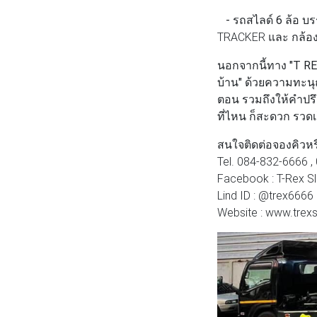
- รถสไลด์ 6 ล้อ บรร
TRACKER และ กล้อง
นอกจากนี้ทาง
"T R
บ้าน"
ด้วยความทะนุถน
ตอน รวมถึงให้คำปรึ
ที่ไหน ก็สะดวก รวดเ
สนใจติดต่อจองคิวห
Tel. 084-832-6666 
Facebook : T-Rex Sl
Lind ID : @trex6666
Website : www.trex