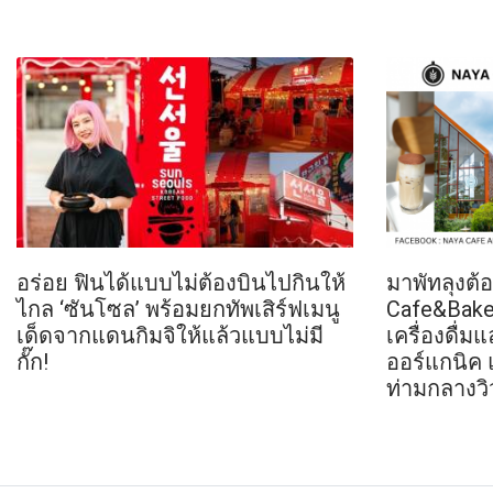
อร่อย ฟินได้แบบไม่ต้องบินไปกินให้
มาพัทลุงต
ไกล ‘ซันโซล’ พร้อมยกทัพเสิร์ฟเมนู
Cafe&Bake
เด็ดจากแดนกิมจิให้แล้วแบบไม่มี
เครื่องดื่
กั๊ก!
ออร์แกนิค 
ท่ามกลางวิ