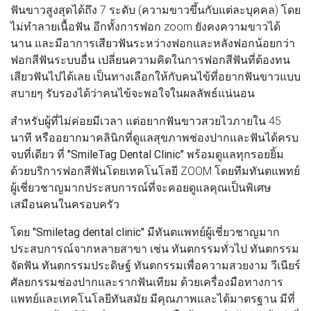
ฟันขาวสูงสุดได้ถึง 7 ระดับ (ความขาวขึ้นกับแต่ละบุคคล) โดย
ไม่ทำลายเนื้อฟัน อีกทั้งการฟอก zoom ยังคงความขาวได้
นาน และมีอาการเสียวฟันระหว่างฟอกและหลังฟอกน้อยกว่า
ฟอกสีฟันระบบอื่น เปลี่ยนความคิดในการฟอกสีฟันที่ต้องทน
เสียวฟันไปได้เลย เป็นทางเลือกให้กับคนไข้ที่อยากฟันขาวแบบ
สบายๆ รับรองได้ว่าคนไข้จะพอใจในผลลัพธ์แน่นอน
สำหรับผู้ที่ไม่ค่อยมีเวลา แต่อยากฟันขาวสวยไวภายใน 45
นาที หรืออยากมาคลินิกที่ดูแลสุขภาพช่องปากและฟันได้ครบ
จบที่เดียว ที่
"SmileTag Dental Clinic"
พร้อมดูแลทุกรอยยิ้ม
ด้วยบริการฟอกสีฟันโดยเทคโนโลยี ZOOM โดยทีมทันตแพทย์
ผู้เชี่ยวชาญมากประสบการณ์ที่จะคอยดูแลคุณเป็นพิเศษ
เสมือนคนในครอบครัว
โดย
"Smiletag dental clinic"
มีทันตแพทย์ผู้เชี่ยวชาญมาก
ประสบการณ์จากหลายสาขา เช่น ทันตกรรมทั่วไป ทันตกรรม
จัดฟัน ทันตกรรมประดิษฐ์ ทันตกรรมเพื่อความสวยงาม วีเนียร์
ศัลยกรรมช่องปากและรากฟันเทียม ด้วยเครื่องมือทางการ
แพทย์และเทคโนโลยีทันสมัย มีคุณภาพและได้มาตรฐาน มีที่