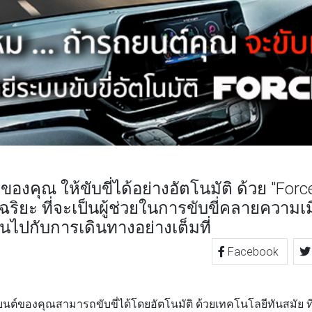
ของคุณ ให้ขับขี่ได้อย่างอัตโนมัติ ด้วย "Forc
ริยะ ที่จะเป็นผู้ช่วยในการขับขี่คลายความเม
นไปกับการเดินทางอย่างเต็มที่
Facebook
TTER
LINE
ยนต์ของคุณสามารถขับขี่ได้โดยอัตโนมัติ ด้วยเทคโนโลยีทันสมัย 