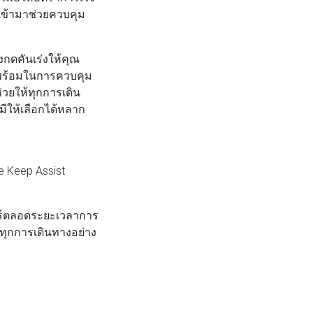
เข้ามาช่วยควบคุม
องกดคันเร่งให้คุณ
ียมพร้อมในการควบคุม
วยให้ทุกการเดิน
มีให้เลือกได้หลาก
e Keep Assist
แวร์ตลอดระยะเวลาการ
บทุกการเดินทางอย่าง