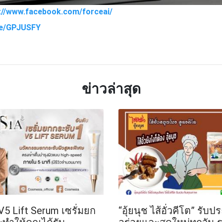
s://www.facebook.com/forceai/
.ee/GPJUSFY
TTER
LINE
ข่าวล่าสุด
5 Lift Serum เซรั่มยก
“อุ้ยนุช ไส้อั่วคีโต” รับ