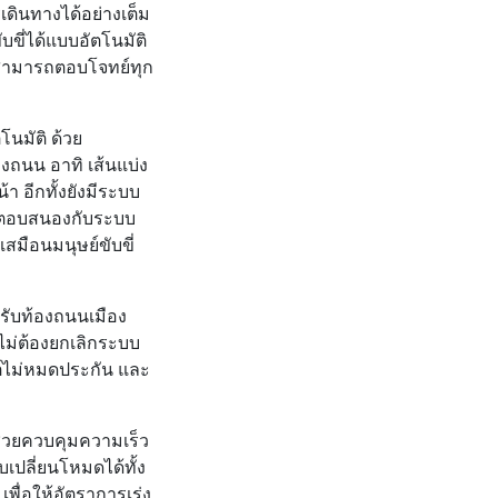
เดินทางได้อย่างเต็ม
ขี่ได้แบบอัตโนมัติ
ง สามารถตอบโจทย์ทุก
โนมัติ ด้วย
งถนน อาทิ เส้นแบ่ง
 อีกทั้งยังมีระบบ
ารถตอบสนองกับระบบ
สมือนมนุษย์ขับขี่
หรับท้องถนนเมือง
ยไม่ต้องยกเลิกระบบ
นต์ไม่หมดประกัน และ
ช่วยควบคุมความเร็ว
เปลี่ยนโหมดได้ทั้ง
เพื่อให้อัตราการเร่ง