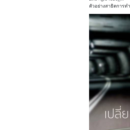
ตัวอย่างสาธิตการทำ