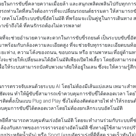
ู้ช่วยในการขับขี่คลายความเมื่อยล้า และสนุกเพลิดเพลินไปกับทุกการ
องรถท่านใดที่สนใจต้องการที่จะเปลี่ยนรถยนต์ธรรมดา ให้สามารถขับ
 เ
ทคโนโลยีระบบขับขี่อัตโนมัติ ที่พร้อมจะเป็นคู่หูในการเดินทา
ข้าถึงได้ ที่คนรักรถต้องไม่ควรพลาด!
่ใจที่จะช่วยอำนวยความสะดวกในการขับขี่รถยนต์ เป็นระบบขับขี่อัต
มาพร้อมกับกล้องความละเอียดสูง ที่จะช่วยจับทุกรายละเอียดบนท้อ
ยะห่าง, ความโค้งของถนน, ขอบถนน หรือ ยานพาหนะที่อยู่ด้านหน้า
ซึ่งจะช่วยให้เปลี่ยนเลนได้อัตโนมัติเพียงเปิดไฟเลี้ยว โดยยังสาม
อให้ระบบสามารถบังคับพวงมาลัยให้อยู่ในเลน ซึ่งจะให้ความรู้สึกเ
นในการตรวจจับเลนด้วยระบบ AI โดยไม่ต้องมีเส้นแบ่งเลน เหมาะสำ
่ชัดเจน ทำให้ผู้ขับขี่สามารถเข้าควบคุมการขับขี่ได้ตลอดเวลา โด
ารติดตั้งเป็นแบบ Plug and Play ซึ่งไม่ต้องตัดต่อสายไฟ ทำให้รถย
ควบคุมการขับขี่ได้ตลอดเวลาโดยไม่ต้องยกเลิกระบบอัตโนมัติ
นโลยีที่สามารถควบคุมคันเร่งอัตโนมัติ โดยจะทำงานร่วมกับระบบที่
คล้องกับสภาพของการจราจรอย่างอัตโนมัติ ซึ่งทางผู้ใช้สามารถปรับ
ระหยัดน้ำมัน) หรือ Sport (แบบอัตราเร่งที่ดีที่สุด รวดเร็วทันใจ) 