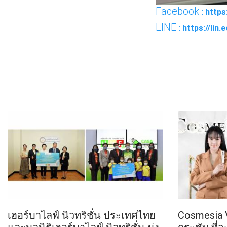
Facebook
: http
LINE
: https://lin
FACEBOOK
TWI
เฮอร์บาไลฟ์ นิวทริชั่น ประเทศไทย
Cosmesia V