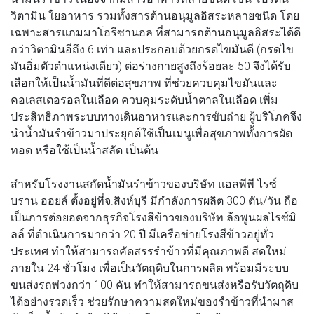
วิตามิน ใยอาหาร รวมทั้งสารต้านอนุมูลอิสระหลายชนิด โดย
เฉพาะสารแกมมาโอรีซานอล ที่สามารถต้านอนุมูลอิสระได้ดี
กว่าวิตามินอีถึง 6 เท่า และประกอบด้วยกรดไขมันดี (กรดไข
มันอิ่มตัวตำแหน่งเดียว) ต่อร่างกายสูงถึงร้อยละ 50 จึงได้รับ
เลือกให้เป็นน้ำมันที่ดีต่อสุขภาพ ที่ช่วยควบคุมไขมันและ
คอเลสเตอรอลในเลือด ควบคุมระดับน้ำตาลในเลือด เพิ่ม
ประสิทธิภาพระบบทางเดินอาหารและการขับถ่าย ผู้บริโภคจึง
นำน้ำมันรำข้าวมาประยุกต์ใช้เป็นเมนูเพื่อสุขภาพทั้งการผัด
ทอด หรือใช้เป็นน้ำสลัด เป็นต้น
สำหรับโรงงานสกัดน้ำมันรำข้าวของบริษัท แอลพีพี ไรซ์
บราน ออยล์ ตั้งอยู่ที่จ.สิงห์บุรี มีกำลังการผลิต 300 ตัน/วัน ถือ
เป็นการต่อยอดจากธุรกิจโรงสีข้าวของบริษัท ล้อพูนผลไรซ์มิ
ลล์ ที่ดำเนินการมากว่า 20 ปี มีเครือข่ายโรงสีข้าวอยู่ทั่ว
ประเทศ ทำให้สามารถคัดสรรรำข้าวที่มีคุณภาพดี สดใหม่
ภายใน 24 ชั่วโมง เพื่อเป็นวัตถุดิบในการผลิต พร้อมมีระบบ
ขนส่งรถพ่วงกว่า 100 คัน ทำให้สามารถขนส่งหรือรับวัตถุดิบ
ได้อย่างรวดเร็ว ช่วยรักษาความสดใหม่ของรำข้าวที่นำมาส