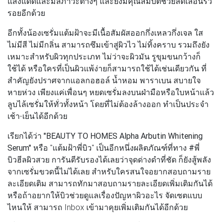
แสงแดดและมลภาวะต่างๆ และยังมีคุณสมบัติช่วยลดเลือนริ้ว
รอยอีกด้วย
อีกทั้งน้องเซรั่มแต้มฝ้าจะมีเนื้อสัมผัสออกกึ่งเหลวกึ่งเจล ใส
ไม่มีสี ไม่มีกลิ่น สามารถซึมเข้าสู่ผิวไว ไม่ทิ้งคราบ รวมถึงยัง
เหมาะสำหรับผิวทุกประเภท ไม่ว่าจะผิวมัน รูขุมขนกว้างก็
ใช้ได้ หรือใครที่เป็นผิวแพ้ง่ายก็สามารถใช้ได้เช่นเดียวกัน ที่
สำคัญยังปราศจากแอลกอฮอล์ น้ำหอม พาราเบน สบายใจ
หายห่วง เพียงแค่เพื่อนๆ หยดเซรั่มลงบนฝ่ามือหรือใบหน้าแล้ว
ลูบไล้เซรั่มให้ทั่วทั้งหน้า โดยที่ไม่ต้องล้างออก ทำเป็นประจำ
เช้า-เย็นได้อีกด้วย
เรียกได้ว่า
"BEAUTY TO HOMES Alpha Arbutin Whitening
Serum"
หรือ "แต้มฝ้าพี่บิว" เป็นอีกหนึ่งผลิตภัณฑ์ที่ทาง
#พี่
บิวฮีลผิวสวย
การันตีรับรองได้เลยว่าจุดด่างดำที่ชัด ก็ยังสู้พลัง
จากเซรั่มขวดนี้ไม่ได้เลย สำหรับใครสนใจอยากสอบถามราย
ละเอียดเติม สามารถทักมาสอบถามรายละเอียดเพิ่มเติมกันได้
หรือถ้าอยากให้บิวช่วยดูแลเรื่องปัญหาผิวอะไร จัดเซตแบบ
ไหนให้ สามารถ Inbox เข้ามาคุยเพิ่มเติมกันได้อีกด้วย