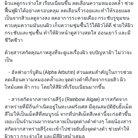
ผิวแลดูกระจ่างใส เรียบเนียนขึ้น ลดเลือนความหมองคล้ำ ช่วย
ฟื้นฟูผิวได้อย่างครอบคลุม ลดเลือนริ้วรอยและทำให้รอยแผล
เป็นจากสิวแลดูจางลง ลดอาการระคายเคือง กระชับรูขุมขน
ควบคุมความมันบนผิว เก็บความชุ่มชื้นไว้ใต้ผิวได้ดี ช่วยให้ผิว
กระชับและชุ่มชื้น ทําให้ผิวหน้าดูสว่างสดใส อ่อนเยาว์ และมี
ชีวิตชีวา
ด้วยสารสกัดคุณภาพสูงที่จะดูแลเรื่องผิว จบปัญหาฝ้า ไม่ว่าจะ
เป็น
- อัลฟ่าอาร์บูติน (Alpha Arbutin)
ส่วนผสมสำคัญในการช่วย
ลดเลือนความหมองคล้ำและจุดด่างดำที่เกิดจากรอยสิว ผิว
ไหม้แดด ฝ้า กระ โดยให้สีผิวที่เรียบเนียนมากขึ้น
- สารสกัดจากสาหร่ายสีรุ้ง (Rainbow Algae)
สารสกัดจาก
สาหร่ายที่มีถิ่นกำเนิดอยู่ในทะเลฝรั่งเศส มีคุณสมบัติยับยั้งเม็ด
สีไม่ให้เป็นเม็ดสีที่สมบูรณ์ จากที่ปกติเม็ดสีเหล่านี้จะก่อตัวขึ้น
เยอะเป็นจำนวนมากจนกลายเป็นจุดด่างดำต่างๆ โดยน้องสาร
สกัดจากสาหร่ายสีรุ้งจะเข้าไปช่วยยับยั้งจุดด่างดำ ช่วยทำให้
ผิวขาว กระจ่างใส และมีสีผิวสม่ำเสมอ