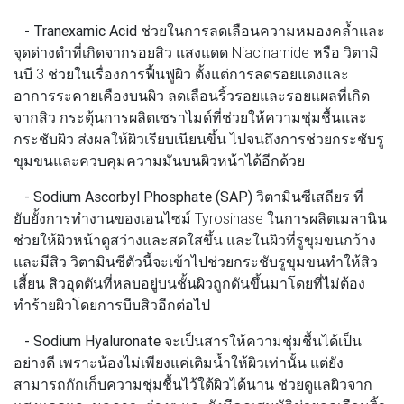
- Tranexamic Acid
ช่วยในการลดเลือนความหมองคล้ำและ
จุดด่างดำที่เกิดจากรอยสิว แสงแดด Niacinamide หรือ วิตามิ
นบี 3 ช่วยในเรื่องการฟื้นฟูผิว ตั้งแต่การลดรอยแดงและ
อาการระคายเคืองบนผิว ลดเลือนริ้วรอยและรอยแผลที่เกิด
จากสิว กระตุ้นการผลิตเซราไมด์ที่ช่วยให้ความชุ่มชื้นและ
กระชับผิว ส่งผลให้ผิวเรียบเนียนขึ้น ไปจนถึงการช่วยกระชับรู
ขุมขนและควบคุมความมันบนผิวหน้าได้อีกด้วย
- Sodium Ascorbyl Phosphate (SAP)
วิตามินซีเสถียร ที่
ยับยั้งการทำงานของเอนไซม์ Tyrosinase ในการผลิตเมลานิน
ช่วยให้ผิวหน้าดูสว่างและสดใสขึ้น และในผิวที่รูขุมขนกว้าง
และมีสิว วิตามินซีตัวนี้จะเข้าไปช่วยกระชับรูขุมขนทำให้สิว
เสี้ยน สิวอุดตันที่หลบอยู่บนชั้นผิวถูกดันขึ้นมาโดยที่ไม่ต้อง
ทำร้ายผิวโดยการบีบสิวอีกต่อไป
- Sodium Hyaluronate
จะเป็นสารให้ความชุ่มชื้นได้เป็น
อย่างดี เพราะน้องไม่เพียงแค่เติมน้ำให้ผิวเท่านั้น แต่ยัง
สามารถกักเก็บความชุ่มชื้นไว้ใต้ผิวได้นาน ช่วยดูแลผิวจาก