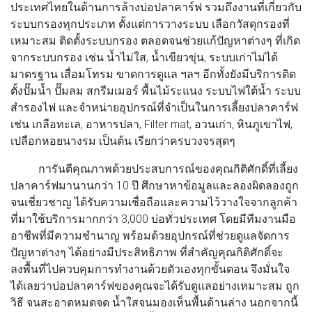
ประเทศไทยในด้านการล้างบ่อปลาคาร์ฟ รวมถึงงานที่เกี่ยวกับ
ระบบกรองทุกประเภท ตั้งแต่การวางระบบ เลือกวัสดุกรองที่
เหมาะสม ติดตั้งระบบกรอง ตลอดจนช่วยแก้ปัญหาต่างๆ ที่เกิด
จากระบบกรอง เช่น น้ำไม่ใส, น้ำเขียวขุ่น, ระบบเก่าไม่ได้
มาตรฐาน เสื่อมโทรม ขาดการดูแล ฯลฯ อีกทั้งยังมีบริการติด
ตั้งปั๊มน้ำ ปั๊มลม สกรีมเมอร์ พื้นไม้ระแนง ระบบไฟใต้น้ำ ระบบ
สำรองไฟ และจำหน่ายอุปกรณ์ที่จำเป็นในการเลี้ยงปลาคาร์ฟ
เช่น เกลือทะเล, อาหารปลา, Filter mat, อวนเก่า, หินภูเขาไฟ,
เปลือกหอยนางรม เป็นต้น เรียกว่าครบวงจรสุดๆ
การันตีคุณภาพด้วยประสบการณ์ของคุณกิติศักดิ์ที่เลี้ยง
ปลาคาร์ฟมานานกว่า 10 ปี ศึกษาหาข้อมูลและลองผิดลองถูก
จนเชี่ยวชาญ ได้รับความเชื่อถือและความไว้วางใจจากลูกค้า
ที่มาใช้บริการมากกว่า 3,000 บ่อทั่วประเทศ โดยมีทีมงานมือ
อาชีพที่มีความชำนาญ พร้อมด้วยอุปกรณ์ที่ช่วยดูแลจัดการ
ปัญหาต่างๆ ได้อย่างมีประสิทธิภาพ ที่สำคัญคุณกิติศักดิ์จะ
ลงพื้นที่ไปควบคุมการทำงานด้วยตัวเองทุกขั้นตอน จึงมั่นใจ
ได้เลยว่าบ่อปลาคาร์ฟของคุณจะได้รับดูแลอย่างเหมาะสม ถูก
วิธี จนสะอาดหมดจด น้ำใสจนมองเห็นพื้นด้านล่าง นอกจากนี้