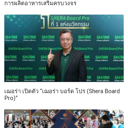
การผลิตอาหารเสริมครบวงจร
เฌอร่า เปิดตัว “เฌอร่า บอร์ด โปร (Shera Board
Pro)”