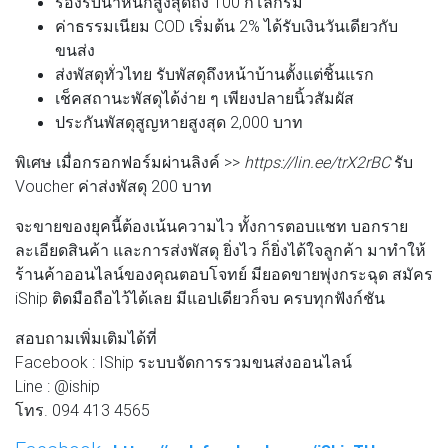
รองรับน้ำหนักสูงสุดถึง 100 กิโลกรัม
ค่าธรรมเนียม COD เริ่มต้น 2% ได้รับเงินวันเดียวกับ
ขนส่ง
ส่งพัสดุทั่วไทย รับพัสดุถึงหน้าบ้านตั้งแต่ชิ้นแรก
เช็คสถานะพัสดุได้ง่าย ๆ เพียงปลายนิ้วสัมผัส
ประกันพัสดุสูญหายสูงสุด 2,000 บาท
พิเศษ
เมื่อกรอกฟอร์มผ่านลิงค์ >>
https://lin.ee/trX2rBC
รับ
Voucher ค่าส่งพัสดุ 200 บาท
จะขายของยุคนี้ต้องเน้นความไว ทั้งการตอบแชท บอกราย
ละเอียดสินค้า และการส่งพัสดุ ยิ่งไว ก็ยิ่งได้ใจลูกค้า มาทำให้
ร้านค้าออนไลน์ของคุณตอบโจทย์ มียอดขายพุ่งกระฉุด สมัคร
iShip ติดมือถือไว้ได้เลย มีแอปเดียวก็จบ ครบทุกฟังก์ชัน
สอบถามเพิ่มเติมได้ที่
Facebook : IShip ระบบจัดการรวมขนส่งออนไลน์
Line : @iship
โทร. 094 413 4565