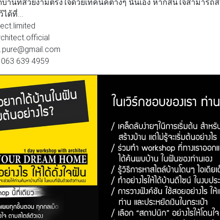
้บ้านที่สวยงามตรงใจด้วยเทคนิคต่างๆ นั่นเอง หากสนใจสามารถส
ด้ที่...
ect.limited
hitect.official
ct.pure@gmail.com
/ 063 639 4959