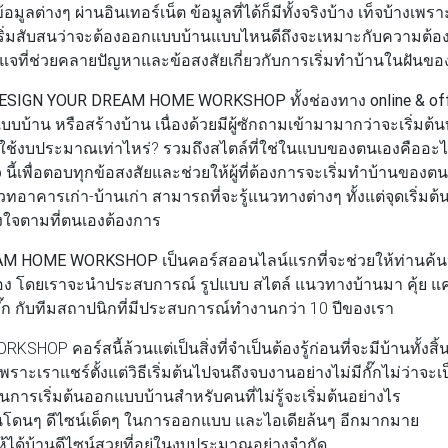
อมูลต่างๆ ผ่านอินเทอร์เน็ต ข้อมูลที่ได้ก็มีทั้งจริงบ้าง เท็จบ้าง
เริ่มสับสนว่าจะต้องออกแบบบ้านแบบไหนดีถึงจะเหมาะกับความต้อ
แจที่ช่วยคลายปัญหาและข้อสงสัยเกี่ยวกับการเริ่มทำบ้านในฝันขอ
 DESIGN YOUR DREAM HOME WORKSHOP ทั้งช่องทาง online & off
บบบ้าน หรือสร้างบ้าน เนื่องด้วยมีผู้ซักถามเข้ามามากว่าจะเริ่มต้น
ร? ใช้งบประมาณเท่าไหร่? รวมถึงสไตล์ที่ใช่ในแบบของตนเองคืออะ
 นี้เพื่อตอบทุกข้อสงสัยและช่วยให้ผู้ที่ต้องการจะเริ่มทำบ้านของต
วทอาคารเก่า-บ้านเก่า สามารถที่จะรู้แนวทางต่างๆ ทั้งแต่จุดเริ่มต
รงใจตามที่ตนเองต้องการ
EAM HOME WORKSHOP
เป็นคอร์สออนไลน์แรกที่จะช่วยให้ท่านค้น
่านเอง โดยเราจะนำประสบการณ์ รูปแบบ สไตล์ แนวทางบ้านมา คุ้ย แค
ั๊ก กับทีมสถาปนิกที่มีประสบการณ์ทำงานกว่า 10 ปีของเรา
RKSHOP คอร์สนี้ล้วนแต่เป็นสิ่งที่จำเป็นต้องรู้ก่อนที่จะมีบ้านทั้งสิ
เพราะเราแชร์ตั้งแต่วิธีเริ่มต้นไปจนถึงจบงานอย่างไม่มีกั๊กไม่ว่าจะเ
การเริ่มต้นออกแบบบ้านสำหรับคนที่ไม่รู้จะเริ่มต้นอย่างไร
โดนๆ ดีไซน์เด็ดๆ ในการออกแบบ และไอเดียล้นๆ อีกมากมาย
ได้บ้านดีไซน์สวยที่อยู่ในงบประมาณอย่างจำกัด