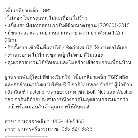
.
‘เข็มเกลียวเหล็ก TGR’
• ไม่ตอก ไม่กระแทก ไม่สะเทือน ไม่ร้าว
• แข็งแรง มีผลทดสอบ การันตีด้วยมาตรฐาน ISO9001-2015
• มีขนาดและความยาวหลากหลาย ความยาวตั้งแต่ 1.2m -
20m+
• ติดตั้งง่าย เข้าพื้นที่แคบได้ / ชิดกำแพงได้ ใช้งานต่อได้เลย
• งานสะอาด ไม่มีการขุด หญ้าไม่ตาย สีไม่เลอะ
• คุมเวลาจบงานได้ชัดเจน และไม่สร้างเสียงรบกวนเพื่อนบ้าน
.
ฐานรากพันธุ์ใหม่ ที่ช่างเรียกใช้!
‘เข็มเกลียวเหล็ก TGR’
ผลิต
และจัดจำหน่ายโดย “บริษัท ซี บี อาร์ โปรลอง จำกัด” ผู้นำด้าน
ผลิตภัณฑ์ Fastener หลายประเภท เช่น Bolt, Nut และ Washer
ฯลฯ การันตีด้วยประสบการณ์วงการในอุตสาหกรรมมากว่า
15 ปี พร้อมมอบสินค้าคุณภาพให้กับคุณ!
----------------------------
สาขา จ.นครราชสีมา : 062-149-5465
สาขา จ.นครศรีธรรมราช : 085-827-8533
----------------------------