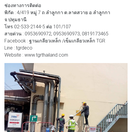
ช่องทางการติดต่อ
พิกัด : 4/419 หมู่ 7 ถ.ลำลูกกา ต.ลาดสวาย อ.ลำลูกกา
จ.ปทุมธานี
โทร 02-533-2144-5 ต่อ 101/107
สายด่วน : 0953690972, 0953690973, 0819173465
Facebook : ฐานเกลียวเหล็ก /เข็มเกลียวเหล็ก TGR
Line : tgrdeco
Website : www.tgrthailand.com