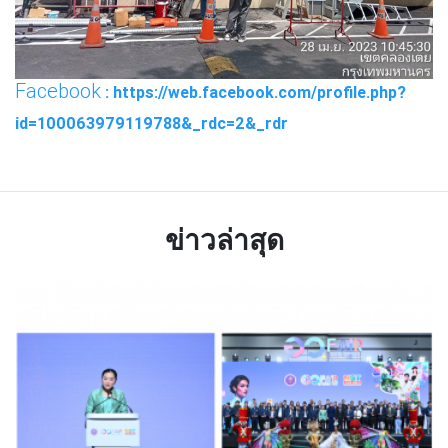
Facebook
: https://web.facebook.com/profile.php?
id=100063979119788&_rdc=2&_rdr
ข่าวล่าสุด