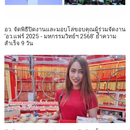
อว. จัดพิธีปิดงานและมอบโล่ขอบคุณผู้ร่วมจัดงาน
‘อว.แฟร์ 2025 - มหกรรมวิทย์ฯ 2568’ ย้ำความ
สำเร็จ 9 วัน