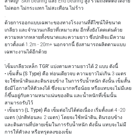
สำคัญ! Skin bearing และ End bearing สูง รวมถึงติดตั้งได้ง่าย
ไม่ตอก ไม่กระแทก ไม่สะเทือน ไม่ร้าว
.
ด้วยการออกแบบเฉพาะของทางโรงงานที่ดีไซน์ให้ขนาด
เกลียว และจำนวนเกลียวที่เหมาะสม อีกทั้งยังโดดเด่นด้วย
ความหลากหลายทั้งขนาดและความยาว ซึ่งปกติจะมีความ
ยาวตั้งแต่ 1.2m - 20m+ นอกจากนี้ ยังสามารถผลิตตามแบบ
เฉพาะงานได้อีกด้วย
.
‘เข็มเกลียวเหล็ก TGR’ แบ่งตามความยาวได้ 2 แบบ
ดังนี้
•
เข็มสั้น (S Type)
คือ ท่อนเดียวจบ ความยาวไม่เกิน 3 เมตร
จะใช้หน้าดินและดินรอบข้าง ในการรับน้ำหนัก ดังนั้น เข็มสั้น
ยังมีโอกาสให้ตัวลงได้ ซึ่งจะมากหรือน้อย หรือแทบจะไม่มีเลย
ก็ขึ้นอยู่กับความหนาแน่นของดิน และน้ำหนักที่เข็มนั้น
สามารถรับไว้
•
เข็มยาว (L Type)
คือ เข็มต่อไปได้ต่อเนื่อง เริ่มตั้งแต่ 4 -20
เมตร (ปกติท่อนละ 2 เมตร) โดยจะใช้หน้าดิน, ดินรอบข้าง
และดินดานที่ปลายเข็มในการรับน้ำหนัก ดังนั้น แทบจะไม่มี
การให้ตัวลง หรือทรุดลงของเข็ม