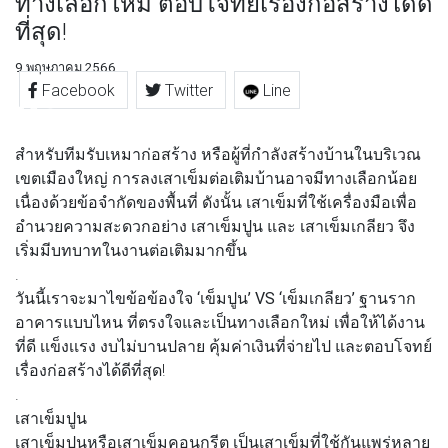
ทางเลือกใหม่ ตอบโจทย์เรื่องก่อสร้างได้ดี
ที่สุด!
9 พฤษภาคม 2566
Facebook
Twitter
Line
สำหรับทีมรับเหมาก่อสร้าง หรือผู้ที่กำลังสร้างบ้านในบริเวณ
เขตเมืองใหญ่ การลงเสาเข็มต่อเติมบ้านอาจมีทางเลือกน้อย
เนื่องด้วยข้อจำกัดของพื้นที่ ดังนั้น เสาเข็มที่ใช้เครื่องมือเพื่อ
อำนวยความสะดวกอย่าง
เสาเข็มปูน
และ
เสาเข็มเกลียว
จึง
เริ่มมีบทบาทในงานต่อเติมมากขึ้น
.
วันนี้เราจะมาไขข้อข้องใจ
‘เข็มปูน’ VS ‘เข็มเกลียว’
ฐานราก
อาคารแบบไหน ที่ตรงใจและเป็นทางเลือกใหม่ เพื่อให้ได้งาน
ที่ดี เเข็งเเรง งบไม่บานปลาย คุ้มค่าเงินที่จ่ายไป และตอบโจทย์
เรื่องก่อสร้างได้ดีที่สุด!
.
เสาเข็มปูน
เสาเข็มปูนหรือเสาเข็มคอนกรีต เป็นเสาเข็มที่ใช้กันแพร่หลาย