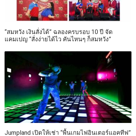
“สมหวัง เงินสั่งได้” ฉลองครบรอบ 10 ปี จัด
แคมเปญ “สั่งง่ายได้ไว คันไหนๆ ก็สมหวัง”
Jumpland เปิดให้เช่า “พื้นเกมไฟอินเตอร์แอคทีฟ”