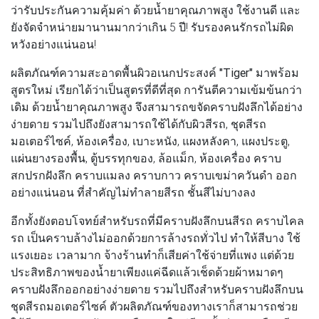
ว่ารับประกันความคุ้มค่า ด้วยน้ำยาคุณภาพสูง ใช้งานดี และ
ยังจัดจำหน่ายมานานมากว่าเกิน 5 ปี! รับรองคนรักรถไม่ผิด
หวังอย่างแน่นอน!
ผลิตภัณฑ์ความสะอาดพื้นผิวอเนกประสงค์ "Tiger"
มาพร้อม
สูตรใหม่ เรียกได้ว่าเป็นสูตรที่ดีที่สุด การันตีความเข้มข้นกว่า
เดิม ด้วยน้ำยาคุณภาพสูง จึงสามารถขจัดคราบฝังลึกได้อย่าง
ง่ายดาย รวมไปถึงยังสามารถใช้ได้กับผิวสีรถ, ชุดสีรถ
มอเตอร์ไซค์, ห้องเครื่อง, เบาะหนัง, แผงหลังคา, แผงประตู,
แผ่นยางรองพื้น, ตู้บรรทุกของ, ล้อแม็ก, ห้องเครื่อง คราบ
สกปรกฝังลึก คราบแมลง คราบกาว คราบเขม่าควันดำ ออก
อย่างแน่นอน ที่สำคัญไม่ทำลายสีรถ ชั้นสีไม่บางลง
อีกทั้งยังตอบโจทย์สำหรับรถที่มีคราบฝังลึกบนสีรถ คราบไคล
รถ เป็นคราบล้างไม่ออกด้วยการล้างรถทั่วไป ทำให้สีบาง ใช้
แรงเยอะ เวลามาก จ้างร้านทำก็เสียค่าใช้จ่ายที่แพง แต่ด้วย
ประสิทธิภาพของน้ำยาเพียงแค่ฉีดแล้วเช็ดด้วยผ้าหมาดๆ
คราบฝังลึกออกอย่างง่ายดาย รวมไปถึงสำหรับคราบฝังลึกบน
ชุดสีรถมอเตอร์ไซค์ ตัวผลิตภัณฑ์ของทางเราก็สามารถช่วย