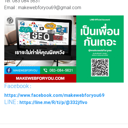
Tel. 083 084 5631
Email : makewebforyou69@gmail.com
Facebook
:
https://www.facebook.com/makewebforyou69
LINE
: https://line.me/R/ti/p/@332jflvo