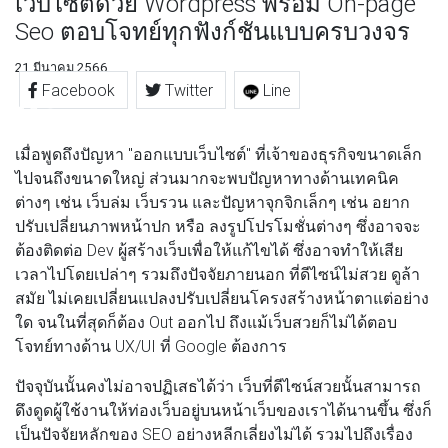
เว็บไซต์ด้วย Wordpress พร้อม On-page
Seo ตอบโจทย์ทุกฟังก์ชันแบบครบวงจร
21 มีนาคม 2566
Facebook
Twitter
Line
เมื่อพูดถึงปัญหา "ออกแบบเว็บไซต์" ที่เจ้าของธุรกิจขนาดเล็ก
ไปจนถึงขนาดใหญ่ ส่วนมากจะพบปัญหาทางด้านเทคนิค
ต่างๆ เช่น เว็บล่ม เว็บรวน และปัญหาจุกจิกเล็กๆ เช่น อยาก
ปรับเปลี่ยนภาพหน้าปก หรือ ลงรูปโปรโมชั่นต่างๆ ซึ่งอาจจะ
ต้องติดต่อ Dev ผู้สร้างเว็บเพื่อให้แก้ไขได้ ซึ่งอาจทำให้เสีย
เวลาไปโดยเปล่าๆ รวมถึงปัจจัยภายนอก ที่ดีไซน์ไม่สวย ดูล้า
สมัย ไม่เคยเปลี่ยนแปลงปรับเปลี่ยนโครงสร้างหน้าตาแต่อย่าง
ใด จนในที่สุดก็ต้อง Out ออกไป ถึงแม้เว็บสวยก็ไม่ได้ตอบ
โจทย์ทางด้าน UX/UI ที่ Google ต้องการ
ปัจจุบันนั้นคงไม่อาจปฏิเสธได้ว่า เว็บที่ดีไซน์สวยนั้นสามารถ
ดึงดูดผู้ใช้งานให้ท่องเว็บอยู่บนหน้าเว็บของเราได้นานขึ้น ซึ่งก็
เป็นปัจจัยหลักของ SEO อย่างหลีกเลี่ยงไม่ได้ รวมไปถึงเรื่อง