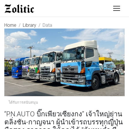
Home
Library
Data
ได้รับการสนับสนุน
“P.N.AUTO บิ๊กเพียวเซียงกง” เจ้าใหญ่ย่าน
ตลิ่งชัน-กาญจนา ผู้นำเข้ารถบรรทุกญี่ปุ่น