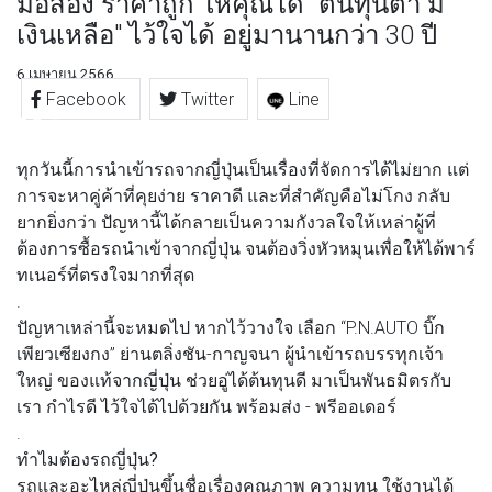
มือสอง ราคาถูก ให้คุณได้ "ต้นทุนต่ำ มี
เงินเหลือ" ไว้ใจได้ อยู่มานานกว่า 30 ปี
6 เมษายน 2566
Facebook
Twitter
Line
ทุกวันนี้การนำเข้ารถจากญี่ปุ่นเป็นเรื่องที่จัดการได้ไม่ยาก แต่
การจะหาคู่ค้าที่คุยง่าย ราคาดี และที่สำคัญคือไม่โกง กลับ
ยากยิ่งกว่า ปัญหานี้ได้กลายเป็นความกังวลใจให้เหล่าผู้ที่
ต้องการซื้อรถนำเข้าจากญี่ปุ่น จนต้องวิ่งหัวหมุนเพื่อให้ได้พาร์
ทเนอร์ที่ตรงใจมากที่สุด
.
ปัญหาเหล่านี้จะหมดไป หากไว้วางใจ เลือก “P.N.AUTO บิ๊ก
เพียวเซียงกง” ย่านตลิ่งชัน-กาญจนา ผู้นำเข้ารถบรรทุกเจ้า
ใหญ่ ของแท้จากญี่ปุ่น ช่วยอู่ได้ต้นทุนดี มาเป็นพันธมิตรกับ
เรา กำไรดี ไว้ใจได้ไปด้วยกัน พร้อมส่ง - พรีออเดอร์
.
ทำไมต้องรถญี่ปุ่น?
รถและอะไหล่ญี่ปุ่นขึ้นชื่อเรื่องคุณภาพ ความทน ใช้งานได้