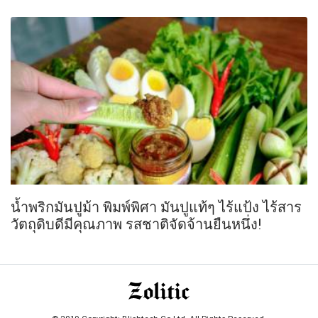
น้ำพริกมันปูม้า พิมพ์พิศา มันปูแท้ๆ ไร้แป้ง ไร้สาร
วัตถุดิบดีมีคุณภาพ รสชาติจัดจ้านยืนหนึ่ง!