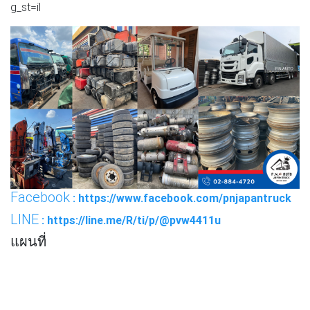
g_st=il
Facebook
: https://www.facebook.com/pnjapantruck
LINE
: https://line.me/R/ti/p/@pvw4411u
แผนที่