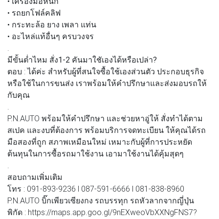
• เครื่องมือหนัก
• รถยกโฟล์คลิฟ
• กระทะล้อ ยาง เพลา แท่น
• อะไหล่แท้อื่นๆ ครบวงจร
.
มีขั้นต่ำไหม สั่ง1-2 คันมาใชัเองได้หรือเปล่า?
ตอบ : ได้ค่ะ สำหรับผู้ที่สนใจซื้อใช้เองส่วนตัว ประกอบธุรกิจ
หรือใช้ในการขนส่ง เราพร้อมให้คำปรึกษาและส่งมอบรถให้
กับคุณ
.
P.N.AUTO พร้อมให้คำปรึกษา และช่วยหาอู่ให้ สั่งทำได้ตาม
สเปค และงบที่ต้องการ พร้อมบริการจดทะเบียน ให้คุณได้รถ
มือสองที่ถูก สภาพเหมือนใหม่ เหมาะกับผู้ที่การประหยัด
ต้นทุนในการซื้อรถมาใช้งาน เอามาใช้งานได้คุ้มสุดๆ
.
สอบถามเพิ่มเติม
โทร : 091-893-9236 l 087-591-6666 l 081-838-8960
P.N.AUTO บิ๊กเพียวเซียงกง รถบรรทุก รถหัวลากจากญี่ปุ่น
พิกัด : https://maps.app.goo.gl/9nEXweoVbXXNgFNS7?