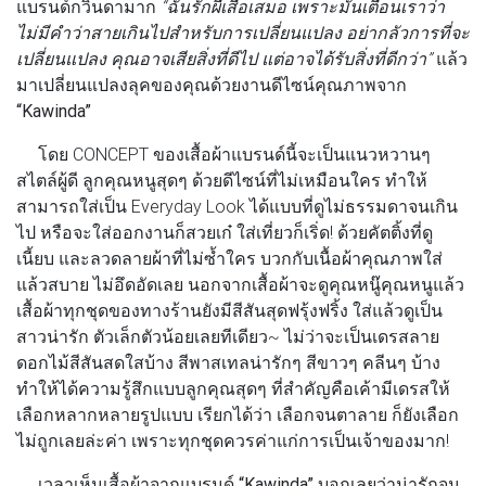
แบรนด์กวินดามาก
“ฉันรักผีเสื้อเสมอ เพราะมันเตือนเราว่า
ไม่มีคำว่าสายเกินไปสำหรับการเปลี่ยนแปลง อย่ากลัวการที่จะ
เปลี่ยนแปลง คุณอาจเสียสิ่งที่ดีไป แต่อาจได้รับสิ่งที่ดีกว่า”
แล้ว
มาเปลี่ยนแปลงลุคของคุณด้วยงานดีไซน์คุณภาพจาก
“Kawinda”
โดย CONCEPT ของเสื้อผ้าแบรนด์นี้จะเป็นแนวหวานๆ
สไตล์ผู้ดี ลูกคุณหนูสุดๆ ด้วยดีไซน์ที่ไม่เหมือนใคร ทำให้
สามารถใส่เป็น Everyday Look ได้แบบที่ดูไม่ธรรมดาจนเกิน
ไป หรือจะใส่ออกงานก็สวยเก๋ ใส่เที่ยวก็เริ่ด! ด้วยคัตติ้งที่ดู
เนี้ยบ และลวดลายผ้าที่ไม่ซ้ำใคร บวกกับเนื้อผ้าคุณภาพใส่
แล้วสบาย ไม่อึดอัดเลย นอกจากเสื้อผ้าจะดูคุณหนู๊คุณหนูแล้ว
เสื้อผ้าทุกชุดของทางร้านยังมีสีสันสุดฟรุ้งฟริ้ง ใส่แล้วดูเป็น
สาวน่ารัก ตัวเล็กตัวน้อยเลยทีเดียว~ ไม่ว่าจะเป็นเดรสลาย
ดอกไม้สีสันสดใสบ้าง สีพาสเทลน่ารักๆ สีขาวๆ คลีนๆ บ้าง
ทำให้ได้ความรู้สึกแบบลูกคุณสุดๆ ที่สำคัญคือเค้ามีเดรสให้
เลือกหลากหลายรูปแบบ เรียกได้ว่า เลือกจนตาลาย ก็ยังเลือก
ไม่ถูกเลยล่ะค่า เพราะทุกชุดควรค่าแก่การเป็นเจ้าของมาก!
เวลาเห็นเสื้อผ้าจากแบรนด์
“Kawinda”
บอกเลยว่าน่ารักจน