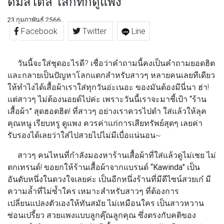
ดีมีสไตล์ ใส่กี่ทีก็ดูแพง
23 กุมภาพันธ์ 2566
Facebook
Twitter
Line
วันนี้จะใส่ชุดอะไรดี? เชื่อว่าคำถามนี้คงเป็นคำถามยอดฮิต
และกลายเป็นปัญหาโลกแตกสำหรับสาวๆ หลายคนเลยทีเดียว
ให้ทำไงได้เสื้อผ้าเราใส่ทุกวันอ่ะเนอะ ของมันต้องมีนี่นา ฮ่า!
แต่สาวๆ ไม่ต้องนอยด์ไปค่ะ เพราะวันนี้เราจะมาชี้เป้า
“ร้าน
เสื้อผ้า”
สุดฮอตฮิต! ที่สาวๆ อย่างเราควรไปตำ ใส่แล้วให้ลุค
คุณหนู เรียบหรู ดูแพง ควรค่าแก่การเสียทรัพย์สุดๆ เลยค่า
รับรองได้เลยว่าใส่ไปสวยไปไม่มีเบื่อแน่นอน~
สาวๆ คนไหนที่กำลังมองหาร้านเสื้อผ้าที่ใส่แล้วดูไม่เชย ไม่
ตกเทรนด์! ขอยกให้ร้านเสื้อผ้าจากแบรนด์
“Kawinda”
เป็น
อันดับหนึ่งในดวงใจเลยค่ะ เป็นอีกหนึ่งร้านที่มีดีไซน์สวยเก๋ มี
ความล้ำที่ไม่ซ้ำใคร เหมาะสำหรับสาวๆ ที่ต้องการ
เปลี่ยนแปลงตัวเองให้ทันสมัย ไม่เหมือนใคร เป็นสาวหวาน
ซ่อนเปรี้ยว สวยแพงแบบลูกคุ๊ณลูกคุณ ซึ่งตรงกับคติของ