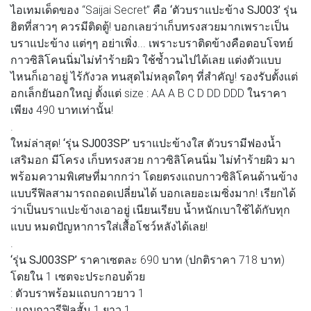
ไอเทมเด็ดของ “Saijai Secret” คือ
‘ตัวบราแปะข้าง SJ003’
รุ่น
ฮิตที่สาวๆ ควรมีติดตู้! บอกเลยว่าเก็บทรงสวยมากเพราะเป็น
บราแปะข้าง แต่ๆๆ อย่าเพิ่ง... เพราะบราติดข้างคือตอบโจทย์
กาวซิลิโคนนิ่มไม่ทำร้ายผิว ใช้ซ้ำวนไปได้เลย แต่งตัวแบบ
ไหนก็เอาอยู่ ไร้กังวล ทนสุดไม่หลุดใดๆ ที่สำคัญ! รองรับตั้งแต่
อกเล็กยันอกใหญ่ ตั้งแต่ size : AA A B C D DD DDD ในราคา
เพียง 490 บาทเท่านั้น!
.
ใหม่ล่าสุด!
‘รุ่น SJ003SP’
บราแปะข้างใส ตัวบรามีฟองน้ำ
เสริมอก มีโครง เก็บทรงสวย กาวซิลิโคนนิ่ม ไม่ทำร้ายผิว มา
พร้อมความพิเศษที่มากกว่า โดยตรงแถบกาวซิลิโคนด้านข้าง
แบบรีฟิลสามารถถอดเปลี่ยนได้ บอกเลยอะเมซิ่งมาก! เรียกได้
ว่าเป็นบราแปะข้างเอาอยู่ เนียนเรียบ น้ำหนักเบาใช้ได้กับทุก
แบบ หมดปัญหาการใส่เสื้อโชว์หลังได้เลย!
.
‘รุ่น SJ003SP’
ราคาเซตละ 690 บาท (ปกติราคา 718 บาท)
โดยใน 1 เซตจะประกอบด้วย
: ตัวบราพร้อมแถบกาวยาว 1
: แถบกาวรีฟิลสั้น 1 ยาว 1