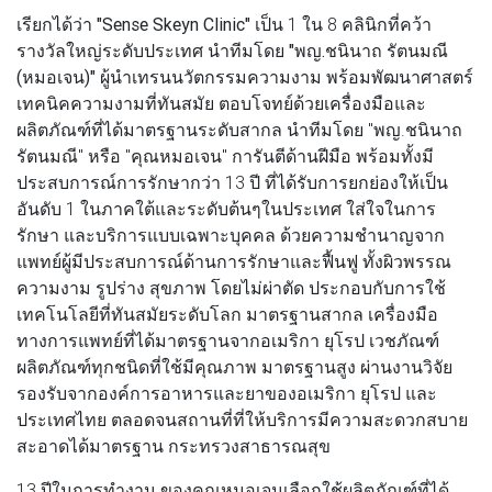
เรียกได้ว่า
"Sense Skeyn Clinic"
เป็น 1 ใน 8 คลินิกที่คว้า
รางวัลใหญ่ระดับประเทศ นำทีมโดย
"พญ.ชนินาถ รัตนมณี
(หมอเจน)"
ผู้นำเทรนนวัตกรรมความงาม พร้อมพัฒนาศาสตร์
เทคนิคความงามที่ทันสมัย ตอบโจทย์ด้วยเครื่องมือและ
ผลิตภัณฑ์ที่ได้มาตรฐานระดับสากล นำทีมโดย "พญ.ชนินาถ
รัตนมณี" หรือ "คุณหมอเจน" การันตีด้านฝีมือ พร้อมทั้งมี
ประสบการณ์การรักษากว่า 13 ปี ที่ได้รับการยกย่องให้เป็น
อันดับ 1 ในภาคใต้และระดับต้นๆในประเทศ ใส่ใจในการ
รักษา และบริการแบบเฉพาะบุคคล ด้วยความชำนาญจาก
แพทย์ผู้มีประสบการณ์ด้านการรักษาและฟื้นฟู ทั้งผิวพรรณ
ความงาม รูปร่าง สุขภาพ โดยไม่ผ่าตัด ประกอบกับการใช้
เทคโนโลยีที่ทันสมัยระดับโลก มาตรฐานสากล เครื่องมือ
ทางการแพทย์ที่ได้มาตรฐานจากอเมริกา ยุโรป เวชภัณฑ์
ผลิตภัณฑ์ทุกชนิดที่ใช้มีคุณภาพ มาตรฐานสูง ผ่านงานวิจัย
รองรับจากองค์การอาหารและยาของอเมริกา ยุโรป และ
ประเทศไทย ตลอดจนสถานที่ที่ให้บริการมีความสะดวกสบาย
สะอาดได้มาตรฐาน กระทรวงสาธารณสุข
13 ปีในการทำงาน ของคุณหมอเจนเลือกใช้ผลิตภัณฑ์ที่ได้