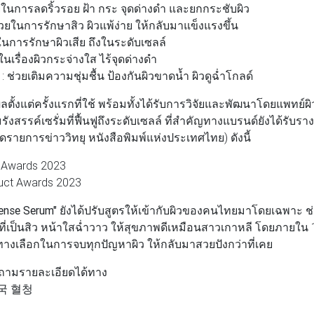
วยในการลดริ้วรอย ฝ้า กระ จุดด่างดำ และยกกระชับผิว
ช่วยในการรักษาสิว ผิวแพ้ง่าย ให้กลับมาแข็งแรงขึ้น
ยในการรักษาผิวเสีย ถึงในระดับเซลล์
ในเรื่องผิวกระจ่างใส ไร้จุดด่างดำ
 : ช่วยเติมความชุ่มชื้น ป้องกันผิวขาดน้ำ ผิวดูฉ่ำโกลด์
ตั้งแต่ครั้งแรกที่ใช้ พร้อมทั้งได้รับการวิจัยและพัฒนาโดยแพทย์ผ
ังสรรค์เซรั่มที่ฟื้นฟูถึงระดับเซลล์ ที่สำคัญทางแบรนด์ยังได้รับร
ดรายการข่าววิทยุ หนังสือพิมพ์แห่งประเทศไทย) ดังนี้
 Awards 2023
uct Awards 2023
tense Serum"
ยังได้ปรับสูตรให้เข้ากับผิวของคนไทยมาโดยเฉพาะ ช่ว
่เป็นสิว หน้าใสฉ่ำวาว ให้สุขภาพดีเหมือนสาวเกาหลี โดยภายใน 
นทางเลือกในการจบทุกปัญหาผิว ให้กลับมาสวยปังกว่าที่เคย
ถามรายละเอียดได้ทาง
 한국 혈청