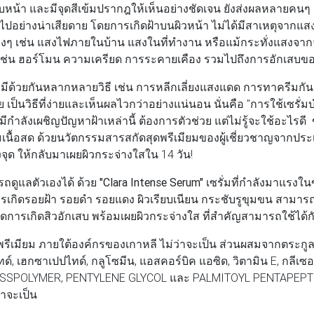
หน้า และมีจุดสีเข้มปรากฎให้เห็นอย่างชัดเจน ยังส่งผลหลายคนๆ
้ไปอย่างน่าเสียดาย โดยการเกิดฝ้าบนผิวหน้า ไม่ได้มีสาเหตุจากแส
างๆ เช่น แสงไฟภายในบ้าน แสงในที่ทำงาน หรือแม้กระทั่งแสงจาก
ๆ เช่น ฮอร์โมน ความเครียด การระคายเคือง รวมไปถึงการอักเสบของ
้ามีด้วยกันหลากหลายวิธี เช่น การหลีกเลี่ยงแสงแดด การทาครีมกั
เป็นวิธีที่ง่ายและเห็นผลไวกว่าอย่างแน่นอน นั่นคือ "การใช้เซรั่มบำร
ี่มีกำลังเผชิญปัญหาฝ้าเหล่านี้ ต้องการตัวช่วย แต่ไม่รู้จะใช้อะไ
่มเนื้อสด ด้วยนวัตกรรมสารสกัดสุดพรีเมียมของผู้เชี่ยวชาญจากประ
จุด ให้กลับมาเผยผิวกระจ่างใสใน 14 วัน!
รถดูแลตัวเองได้ ด้วย
"Clara Intense Serum"
เซรั่มที่กำลังมาแรงใน
ารเกิดรอยฝ้า รอยดำ รอยแดง ผิวเรียบเนียน กระชับรูขุมขน สามารถ
ลดการเกิดสิวอักเสบ พร้อมเผยผิวกระจ่างใส ที่สำคัญสามารถใช้ได้
พรีเมียม ภายใต้องค์กรของเกาหลี ไม่ว่าจะเป็น ส่วนผสมจากตระกูล
ด์, เฮกซาเปปไทด์, กลูโซมีน, แอสคอร์บิค แอซิด, วิตามิน E, กลีเซ
SPOLYMER, PENTYLENE GLYCOL และ PALMITOYL PENTAPEPTIDE
่าจะเป็น