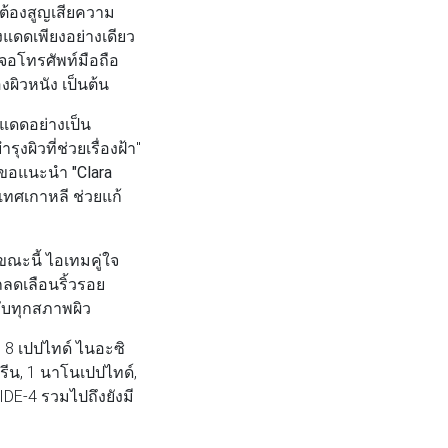
 ต้องสูญเสียความ
งแดดเพียงอย่างเดียว
จอโทรศัพท์มือถือ
ผิวหนัง เป็นต้น
นแดดอย่างเป็น
ุงผิวที่ช่วยเรื่องฝ้า"
รดี ขอแนะนำ
"Clara
เทศเกาหลี ช่วยแก้
ขณะนี้ ไอเทมคู่ใจ
ลดเลือนริ้วรอย
กับทุกสภาพผิว
 8 เปปไทด์ ไนอะซิ
อรีน, 1 นาโนเปปไทด์,
-4 รวมไปถึงยังมี