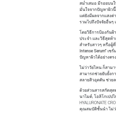
สม่ำเสมอ มีรอยบนใบ
มั่นใจจากปัญหาผิวนี
แต่ยังมีผลจากแสงต่
รวมไปถึงปัจจัยอื่น
โดยวิธีการป้องกันฝ
ประจำ และวิธีสุดท้าย 
สำหรับสาวๆ หรือผู้ท
Intense Serum"
เซรั
ปัญหาผิวได้อย่างตรง
ไม่ว่าวัยไหน ก็สามา
สามารถช่วยยับยั้งก
สลายสิวอุดตัน ช่วย
ด้วยส่วนสารสกัดสุด
นาไมด์, โอลิโกเปปไท
HYALURONATE CROS
คุณสมบัติชั้นนำ ไม่ว