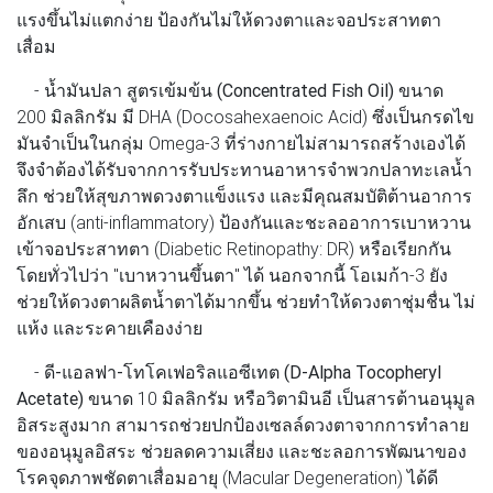
แรงขึ้นไม่แตกง่าย ป้องกันไม่ให้ดวงตาและจอประสาทตา
เสื่อม
-
น้ำมันปลา สูตรเข้มข้น (Concentrated Fish Oil)
ขนาด
200 มิลลิกรัม มี DHA (Docosahexaenoic Acid) ซึ่งเป็นกรดไข
มันจำเป็นในกลุ่ม Omega-3 ที่ร่างกายไม่สามารถสร้างเองได้
จึงจำต้องได้รับจากการรับประทานอาหารจำพวกปลาทะเลน้ำ
ลึก ช่วยให้สุขภาพดวงตาแข็งแรง และมีคุณสมบัติต้านอาการ
อักเสบ (anti-inflammatory) ป้องกันและชะลออาการเบาหวาน
เข้าจอประสาทตา (Diabetic Retinopathy: DR) หรือเรียกกัน
โดยทั่วไปว่า "เบาหวานขึ้นตา" ได้ นอกจากนี้ โอเมก้า-3 ยัง
ช่วยให้ดวงตาผลิตน้ำตาได้มากขึ้น ช่วยทำให้ดวงตาชุ่มชื่น ไม่
แห้ง และระคายเคืองง่าย
-
ดี-แอลฟา-โทโคเฟอริลแอซีเทต (D-Alpha Tocopheryl
Acetate)
ขนาด 10 มิลลิกรัม หรือวิตามินอี เป็นสารต้านอนุมูล
อิสระสูงมาก สามารถช่วยปกป้องเซลล์ดวงตาจากการทำลาย
ของอนุมูลอิสระ ช่วยลดความเสี่ยง และชะลอการพัฒนาของ
โรคจุดภาพชัดตาเสื่อมอายุ (Macular Degeneration) ได้ดี