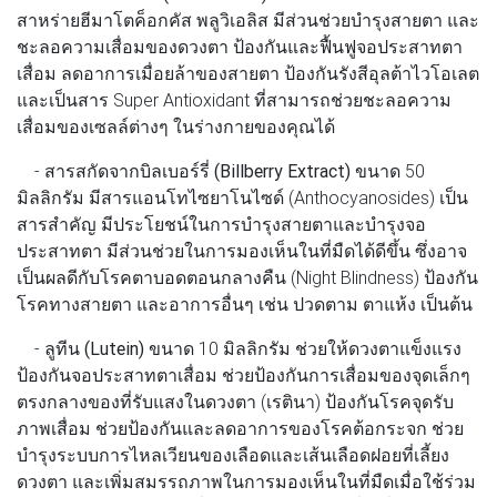
สาหร่ายฮีมาโตค็อกคัส พลูวิเอลิส มีส่วนช่วยบำรุงสายตา และ
ชะลอความเสื่อมของดวงตา ป้องกันและฟื้นฟูจอประสาทตา
เสื่อม ลดอาการเมื่อยล้าของสายตา ป้องกันรังสีอุลต้าไวโอเลต
และเป็นสาร Super Antioxidant ที่สามารถช่วยชะลอความ
เสื่อมของเซลล์ต่างๆ ในร่างกายของคุณได้
-
สารสกัดจากบิลเบอร์รี่ (Billberry Extract)
ขนาด 50
มิลลิกรัม มีสารแอนโทไซยาโนไซด์ (Anthocyanosides) เป็น
สารสำคัญ มีประโยชน์ในการบำรุงสายตาและบำรุงจอ
ประสาทตา มีส่วนช่วยในการมองเห็นในที่มืดได้ดีขึ้น ซึ่งอาจ
เป็นผลดีกับโรคตาบอดตอนกลางคืน (Night Blindness) ป้องกัน
โรคทางสายตา และอาการอื่นๆ เช่น ปวดตาม ตาแห้ง เป็นต้น
-
ลูทีน (Lutein)
ขนาด 10 มิลลิกรัม ช่วยให้ดวงตาแข็งแรง
ป้องกันจอประสาทตาเสื่อม ช่วยป้องกันการเสื่อมของจุดเล็กๆ
ตรงกลางของที่รับแสงในดวงตา (เรตินา) ป้องกันโรคจุดรับ
ภาพเสื่อม ช่วยป้องกันและลดอาการของโรคต้อกระจก ช่วย
บำรุงระบบการไหลเวียนของเลือดและเส้นเลือดฝอยที่เลี้ยง
ดวงตา และเพิ่มสมรรถภาพในการมองเห็นในที่มืดเมื่อใช้ร่วม