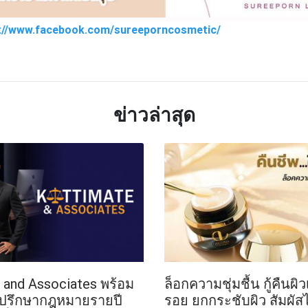
s://www.facebook.com/sureeporncosmetic/
TTER
LINE
ข่าวล่าสุด
e and Associates พร้อม
ล็อกความชุ่มชื้น กู้คืนผิว
ี่ปรึกษากฎหมายรายปี
รอย ยกกระชับผิว สัมผัสได