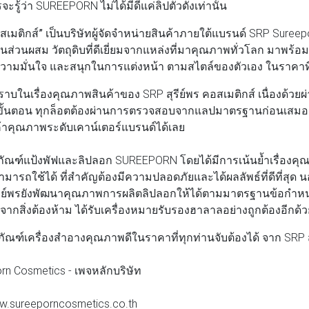
ะรู้ว่า SUREEPORN ไม่ได้มีดีแค่ลิปตัวดังเท่านั้น
สเมติกส์”
เป็นบริษัทผู้จัดจำหน่ายสินค้าภายใต้แบรนด์ SRP Sureepor
ส่วนผสม วัตถุดิบที่ดีเยี่ยมจากแหล่งที่มาคุณภาพทั่วโลก มาพร้อมคอน
ความมั่นใจ และสนุกในการแต่งหน้า ตามสไตล์ของตัวเอง ในราคาที่
บในเรื่องคุณภาพสินค้าของ SRP สุรีย์พร คอสเมติกส์ เนื่องด้วย
ั้นตอน ทุกล็อตต้องผ่านการตรวจสอบจากแลปมาตรฐานก่อนเสมอ 
นค้าคุณภาพระดับเคาน์เตอร์แบรนด์ได้เลย
ตภัณฑ์แป้งพัฟและลิปลอก SUREEPORN โดยได้มีการเน้นย้ำเรื่อง
ามารถใช้ได้ ที่สำคัญต้องมีความปลอดภัยและได้ผลลัพธ์ที่ดีที่สุด
สุรีย์พรยังพัฒนาคุณภาพการผลิตลิปลอกให้ได้ตามมาตรฐานข้อกำหน
กสิ่งต้องห้าม ได้รับเครื่องหมายรับรองฮาลาลอย่างถูกต้องอีกด้ว
ณฑ์เครื่องสำอางคุณภาพดีในราคาที่ทุกท่านจับต้องได้ จาก SRP สุ
rn Cosmetics - เพจหลักบริษัท
ww.sureeporncosmetics.co.th