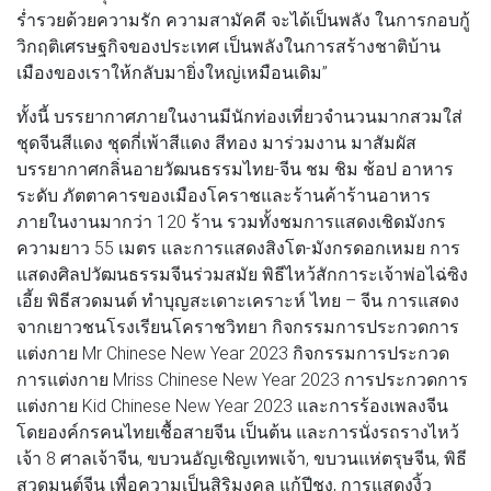
ร่ำรวยด้วยความรัก ความสามัคคี จะได้เป็นพลัง ในการกอบกู้
วิกฤติเศรษฐกิจของประเทศ เป็นพลังในการสร้างชาติบ้าน
เมืองของเราให้กลับมายิ่งใหญ่เหมือนเดิม”
ทั้งนี้ บรรยากาศภายในงานมีนักท่องเที่ยวจำนวนมากสวมใส่
ชุดจีนสีแดง ชุดกี่เพ้าสีแดง สีทอง มาร่วมงาน มาสัมผัส
บรรยากาศกลิ่นอายวัฒนธรรมไทย-จีน ชม ชิม ช้อป อาหาร
ระดับ ภัตตาคารของเมืองโคราชและร้านค้าร้านอาหาร
ภายในงานมากว่า 120 ร้าน รวมทั้งชมการแสดงเชิดมังกร
ความยาว 55 เมตร และการแสดงสิงโต-มังกรดอกเหมย การ
แสดงศิลปวัฒนธรรมจีนร่วมสมัย พิธีไหว้สักการะเจ้าพ่อไฉ่ซิง
เอี้ย พิธีสวดมนต์ ทำบุญสะเดาะเคราะห์ ไทย – จีน การแสดง
จากเยาวชนโรงเรียนโคราชวิทยา กิจกรรมการประกวดการ
แต่งกาย Mr Chinese New Year 2023 กิจกรรมการประกวด
การแต่งกาย Mriss Chinese New Year 2023 การประกวดการ
แต่งกาย Kid Chinese New Year 2023 และการร้องเพลงจีน
โดยองค์กรคนไทยเชื้อสายจีน เป็นต้น และการนั่งรถรางไหว้
เจ้า 8 ศาลเจ้าจีน, ขบวนอัญเชิญเทพเจ้า, ขบวนแห่ตรุษจีน, พิธี
สวดมนต์จีน เพื่อความเป็นสิริมงคล แก้ปีชง, การแสดงงิ้ว