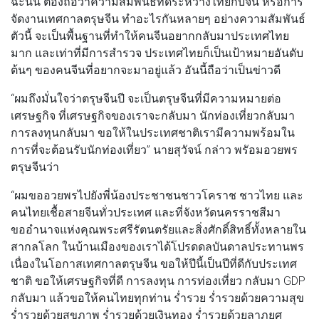
ฉะนั้น ต้องถือว่าความสัมพันธ์ที่ดีระหว่างไทยกับจีน หรือการ
จัดงานเทศกาลตรุษจีน ทําอะไรกันหลายๆ อย่างความสัมพันธ์
ตัวนี้ จะเป็นพื้นฐานที่ทําให้คนจีนอยากกลับมาประเทศไทย
มาก และเท่าที่มีการสํารวจ ประเทศไทยก็เป็นเป้าหมายอันดับ
ต้นๆ ของคนจีนที่อยากจะมาอยู่แล้ว อันนี้ถือว่าเป็นข่าวดี
“ผมถึงมั่นใจว่าตรุษจีนปี จะเป็นตรุษจีนที่มีความหมายต่อ
เศรษฐกิจ ที่เศรษฐกิจของเราจะกลับมา นักท่องเที่ยวกลับมา
การลงทุนกลับมา ขอให้ในประเทศชาติเรามีความพร้อมใน
การที่จะต้อนรับนักท่องเที่ยว” นายสุวัจน์ กล่าว พรัอมอวยพร
ตรุษจีนว่า
“ผมขออวยพรไปยังพี่น้องประชาชนชาวโคราช ชาวไทย และ
คนไทยเชื้อสายจีนทั่วประเทศ และที่จังหวัดนครราชสีมา
ขออํานาจแห่งคุณพระศรีรัตนตรัยและสิ่งศักดิ์สิทธิ์ทั้งหลายใน
สากลโลก ในบ้านเมืองของเราได้โปรดดลบันดาลประทานพร
เนื่องในโอกาสเทศกาลตรุษจีน ขอให้ปีนี้เป็นปีที่ดีกับประเทศ
ชาติ ขอให้เศรษฐกิจที่ดี การลงทุน การท่องเที่ยว กลับมา GDP
กลับมา แล้วขอให้คนไทยทุกท่าน ร่ำรวย ร่ำรวยด้วยความสุข
ร่ำรวยด้วยสุขภาพ ร่ำรวยด้วยเงินทอง ร่ำรวยด้วยลาภยศ