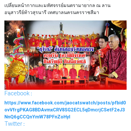
เปลี่ยนหน้ากากและมหัศจรรย์มนตรามายากล ณ ลาน
อนุสาวรีย์ท้าวสุรนารี เทศบาลนครนครราชสีมา
Facebook
:
https://www.facebook.com/jaocatswatch/posts/pfbid0
ovVfrgPKAG8BDAvmxCRV8SG2ECL5qDmcrjCSetF2eJ3
NnQ6gCCQnYmW78PFnZoHyl
Twitter
: