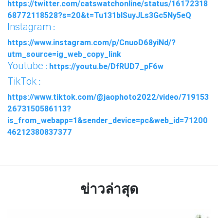
https://twitter.com/catswatchonline/status/16172318
68772118528?s=20&t=Tu131blSuyJLs3Gc5Ny5eQ
Instagram
:
https://www.instagram.com/p/CnuoD68yiNd/?
utm_source=ig_web_copy_link
Youtube
: https://youtu.be/DfRUD7_pF6w
TikTok
:
https://www.tiktok.com/@jaophoto2022/video/719153
2673150586113?
is_from_webapp=1&sender_device=pc&web_id=71200
46212380837377
ข่าวล่าสุด