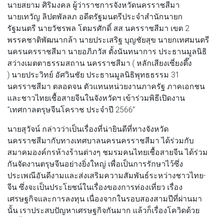
นายสยาม ศิริมงคล ผู้ว่าราชการจังหวัดนครราชสีมา
นายเทวัญ ลิปตพัลลภ อดีตรัฐมนตรีประจำสำนักนายก
รัฐมนตรี นายวัชรพล โตมรศักดิ์ สส.นครราชสีมา เขต 2
พรรคชาติพัฒนากล้า นายประเสริฐ บุญชัยสุข นายกเทศมนตรี
นครนครราชสีมา นายอภิภวัส ตั้งนันทนาการ ประธานมูลนิธิ
สว่างเมตตาธรรมสถาน นครราชสีมา ( หลักเสียงเซี่ยงตึ๊ง
) นายประวิทย์ อัศวินชัย ประธานมูลนิธิพุทธธรรม 31
นครราชสีมา ตลอดจน ตัวแทนหน่วยงานภาครัฐ ภาคเอกชน
และชาวไทยเชื้อสายจีนในจังหวัดฯ เข้าร่วมพิธีเปิดงาน
“เทศกาลตรุษจีนโคราช ประจำปี 2566”
นายสุวัจน์ กล่าวว่าเป็นเรื่องที่น่ายินดีที่ทางจังหวัด
นครราชสีมากับทางเทศบาลนครนครราชสีมา ได้ร่วมกับ
สมาคมองค์กรห้างร้านต่างๆ ชมรมคนไทยเชื้อสายจีน ได้ร่วม
กันจัดงานตรุษจีนอย่างยิ่งใหญ่ เพื่อเป็นการรักษาไว้ซึ่ง
ประเพณีอันดีงามและส่งเสริมความสัมพันธ์ระหว่างชาวไทย-
จีน ซึ่งจะเป็นประโยชน์ในเรื่องของการท่องเที่ยว เรื่อง
เศรษฐกิจและการลงทุน เนื่องจากในรอบสองสามปีที่ผ่านมา
นั้น เราประสบปัญหาเศรษฐกิจกันมาก แล้วก็เรื่องโควิดด้วย