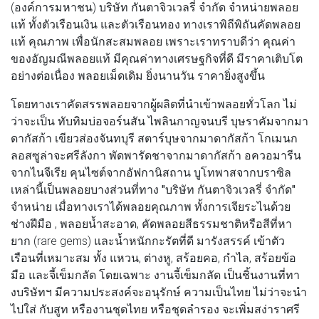
(องค์การมหาชน) บริษัท กันตาจิวเวลรี่ จำกัด จำหน่ายพลอย
แท้ ทั้งตัวเรือนเงิน และตัวเรือนทอง ทางเราพิถีพิถันคัดพลอย
แท้ คุณภาพ เพื่อนักสะสมพลอย เพราะเราทราบดีว่า คุณค่า
ของอัญมณีพลอยแท้ มีคุณค่าทางเศรษฐกิจที่ดี มีราคาเติบโต
อย่างต่อเนื่อง พลอยเม็ดเดิม ยิ่งนานวัน ราคายิ่งสูงขึ้น
โดยทางเราคัดสรรพลอยจากผู้ผลิตที่นำเข้าพลอยทั่วโลก ไม่
ว่าจะเป็น ทับทิมบ่อจอร์นสัน ไพลินกาญจนบรี บุษราคัมจากมา
ดากัสก้า เขียวส่องจันทบุรี สตาร์บุษจากมาดากัสก้า โกเมนก
ลอสซูล่าจะศรีลังกา พัดพารัดชาจากมาดากัสก้า อควอมารีน
จากไนจีเรีย คุนไซต์จากอัฟกานิสถาน บูโทพาสจากบราซิล
เหล่านี้เป็นพลอยบางส่วนที่ทาง
"บริษัท กันตาจิวเวลรี่ จำกัด"
จำหน่าย เมื่อทางเราได้พลอยคุณภาพ ทั้งการเจียระไนด้วย
ช่างฝีมือ , พลอยน้ำสะอาด, คัดพลอยสีธรรมชาติหรือสีที่หา
ยาก (rare gems) และน้ำหนักกะรัตที่ดี มารังสรรค์ เข้าตัว
เรือนที่เหมาะสม ทั้ง แหวน, ต่างหู, สร้อยคอ, กำไล, สร้อยข้อ
มือ และจี้เข็มกลัด โดยเฉพาะ งานจี้เข็มกลัด เป็นชิ้นงานที่ทา
งบริษัทฯ มีความประสงค์จะอนุรักษ์ ความเป็นไทย ไม่ว่าจะนำ
ไปใส่ กับสูท หรืองานชุดไทย หรือชุดลำรอง จะเพิ่มสง่าราศรี