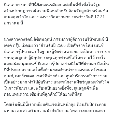
บีเคเค บางนา ที่ปีนี้ยังคงเนรมิตตกแต่งพื้นที่ทั่วทั้งโชว์รูม
สร้างปรากฏการณ์ความพิเศษสำหรับต้อนรับลูกค้า พร้อมข้อ
เสนอสุดเร้าใจ และของรางวัลมากมาย ระหว่างวันที่ 17-31
มกราคม นี้
นางสาวตวงรัตน์ ลิขิตพฤกษ์ กรรมการผู้จัดการบริษัทเบนซ์ บี
เคเค กรุ๊ป เปิดเผยว่า “สำหรับปี 2566 เปิดศักราชใหม่ เบนซ์
บีเคเค กรุ๊ป-บางนา ในฐานะผู้จัดจำหน่ายอย่างเป็นทางการ ขอ
ขอบคุณลูกค้าผู้มีอุปการะคุณทุกท่านที่ได้ให้ความไว้วางใจ
และสนับสนุนเบนซ์ บีเคเค กรุ๊ปมาอย่างดีในปีที่ผ่านมา ถือเป็น
ปีที่ประสบความเสร็จทั้งด้านยอดจำหน่ายของรถเมอร์เซเดส-
เบนซ์, เมอร์เซเดส-เซอร์ทิฟายด์ และศูนย์บริการหลังการขาย
เป็นอย่างมาก ทำให้ผู้บริหาร และพนักงานมีขวัญและกำลังใจ
ในการพัฒนา และพร้อมเป็นอย่างยิ่งที่จะดูแลลูกค้าเพื่อ
ตอบแทนความเชื่อมั่นที่ลูกค้ามีให้อย่างดีที่สุด
โดยเริ่มต้นปีนี้เราเหยียบคันเร่งเดินหน้าลุย ต้อนรับปีกระต่าย
มหามงคล ส่งเสริมความมั่งคั่งกับงาน “เทศกาลออกรถมหา