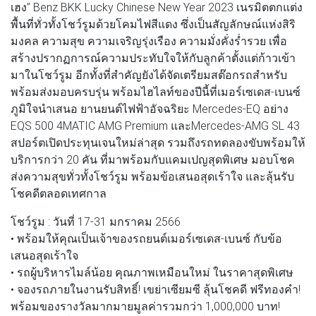
เฮง” Benz BKK Lucky Chinese New Year 2023 เนรมิตตกแต่ง
พื้นที่ทั่วทั้งโชว์รูมด้วยโคมไฟสีแดง ซึ่งเป็นสัญลักษณ์แห่งสิริ
มงคล ความสุข ความเจริญรุ่งเรือง ความมั่งคั่งร่ำรวย เพื่อ
สร้างปรากฏการณ์ความประทับใจให้กับลูกค้าตั้งแต่ก้าวเข้า
มาในโชว์รูม อีกทั้งที่สำคัญยังได้จัดเตรียมสต๊อกรถสำหรับ
พร้อมส่งมอบครบรุ่น พร้อมไฮไลท์ของปีนี้ที่เมอร์เซเดส-เบนซ์
ภูมิใจนำเสนอ ยานยนต์ไฟฟ้าอัจฉริยะ Mercedes-EQ อย่าง
EQS 500 4MATIC AMG Premium และMercedes-AMG SL 43
สปอร์ตเปิดประทุนเจนใหม่ล่าสุด รวมถึงรถทดลองขับพร้อมให้
บริการกว่า 20 คัน ที่มาพร้อมกับแคมเปญสุดพิเศษ มอบโชค
ส่งความสุขทั่วทั้งโชว์รูม พร้อมข้อเสนอสุดเร้าใจ และลุ้นรับ
โชคดีตลอดเทศกาล
โชว์รูม : วันที่ 17-31 มกราคม 2566
• พร้อมให้คุณเป็นเจ้าของรถยนต์เมอร์เซเดส-เบนซ์ กับข้อ
เสนอสุดเร้าใจ
• รถผู้บริหารไมล์น้อย คุณภาพเหมือนใหม่ ในราคาสุดพิเศษ
• จองรถภายในงานรับสิทธิ์! เขย่าเซียมซี ลุ้นโชคดี ฟรีทองคำ!
พร้อมของรางวัลมากมายมูลค่ารวมกว่า 1,000,000 บาท!