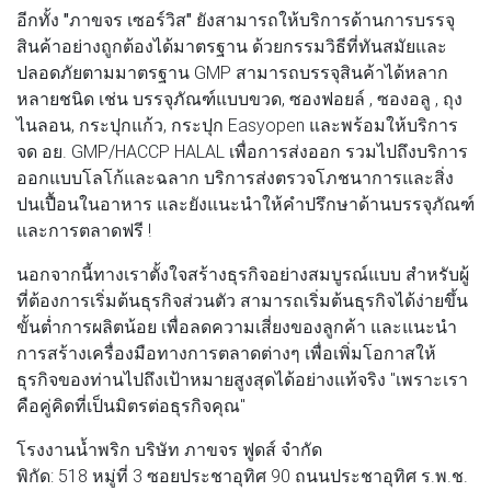
อีกทั้ง
"ภาขจร เซอร์วิส"
ยังสามารถให้บริการด้านการบรรจุ
สินค้าอย่างถูกต้องได้มาตรฐาน ด้วยกรรมวิธีที่ทันสมัยและ
ปลอดภัยตามมาตรฐาน GMP สามารถบรรจุสินค้าได้หลาก
หลายชนิด เช่น บรรจุภัณฑ์แบบขวด, ซองฟอยล์ , ซองอลู , ถุง
ไนลอน, กระปุกแก้ว, กระปุก Easyopen และพร้อมให้บริการ
จด อย. GMP/HACCP HALAL เพื่อการส่งออก รวมไปถึงบริการ
ออกแบบโลโก้และฉลาก บริการส่งตรวจโภชนาการและสิ่ง
ปนเปื้อนในอาหาร และยังแนะนำให้คำปรึกษาด้านบรรจุภัณฑ์
และการตลาดฟรี !
นอกจากนี้ทางเราตั้งใจสร้างธุรกิจอย่างสมบูรณ์แบบ สำหรับผู้
ที่ต้องการเริ่มต้นธุรกิจส่วนตัว สามารถเริ่มต้นธุรกิจได้ง่ายขึ้น
ขั้นต่ำการผลิตน้อย เพื่อลดความเสี่ยงของลูกค้า และแนะนำ
การสร้างเครื่องมือทางการตลาดต่างๆ เพื่อเพิ่มโอกาสให้
ธุรกิจของท่านไปถึงเป้าหมายสูงสุดได้อย่างแท้จริง "เพราะเรา
คือคู่คิดที่เป็นมิตรต่อธุรกิจคุณ"
โรงงานน้ำพริก บริษัท ภาขจร ฟูดส์ จำกัด
พิกัด: 518 หมู่ที่ 3 ซอยประชาอุทิศ 90 ถนนประชาอุทิศ ร.พ.ช.