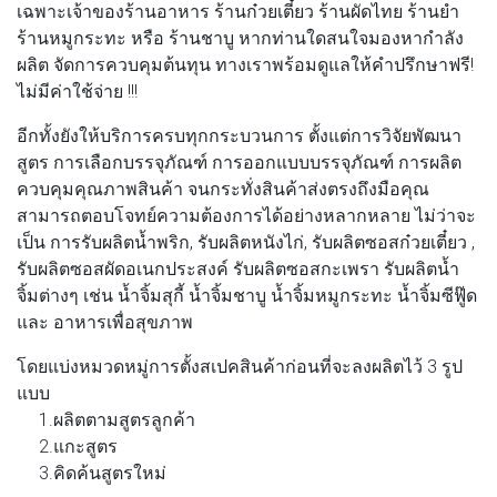
เฉพาะเจ้าของร้านอาหาร ร้านก๋วยเตี๋ยว ร้านผัดไทย ร้านยำ
ร้านหมูกระทะ หรือ ร้านชาบู หากท่านใดสนใจมองหากำลัง
ผลิต จัดการควบคุมต้นทุน ทางเราพร้อมดูแลให้คำปรึกษาฟรี!
ไม่มีค่าใช้จ่าย !!!
อีกทั้งยังให้บริการครบทุกกระบวนการ ตั้งแต่การวิจัยพัฒนา
สูตร การเลือกบรรจุภัณฑ์ การออกแบบบรรจุภัณฑ์ การผลิต
ควบคุมคุณภาพสินค้า จนกระทั่งสินค้าส่งตรงถึงมือคุณ
สามารถตอบโจทย์ความต้องการได้อย่างหลากหลาย ไม่ว่าจะ
เป็น การรับผลิตน้ำพริก, รับผลิตหนังไก่, รับผลิตซอสก๋วยเตี๋ยว ,
รับผลิตซอสผัดอเนกประสงค์ รับผลิตซอสกะเพรา รับผลิตน้ำ
จิ้มต่างๆ เช่น น้ำจิ้มสุกี้ น้ำจิ้มชาบู น้ำจิ้มหมูกระทะ น้ำจิ้มซีฟู๊ด
และ อาหารเพื่อสุขภาพ
โดยแบ่งหมวดหมู่การตั้งสเปคสินค้าก่อนที่จะลงผลิตไว้ 3 รูป
แบบ
1.ผลิตตามสูตรลูกค้า
2.แกะสูตร
3.คิดค้นสูตรใหม่