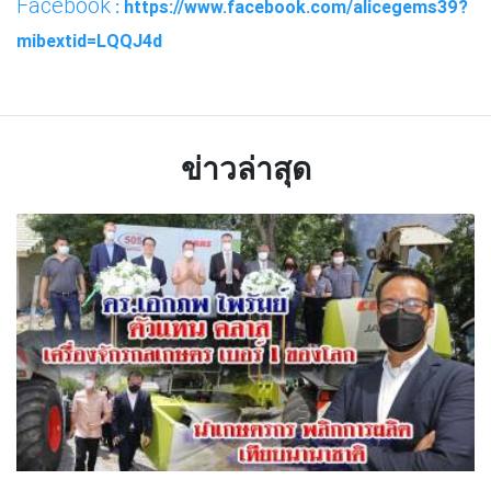
Facebook
: https://www.facebook.com/alicegems39?
mibextid=LQQJ4d
ข่าวล่าสุด