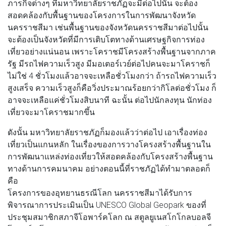
ภารกิจต่างๆ ที่มหาวิทยาลัยราชภัฏจะมีต่อไปนั้น จะต้อง
สอดคล้องกับพื้นฐานของโครงการในการพัฒนาจังหวัด
นครราชสีมา เช่นพื้นฐานของจังหวัดนครราชสีมาต่อไปนั้น
จะต้องเป็นจังหวัดที่มีการเติบโตทางด้านเศรษฐกิจการท่อง
เที่ยวอย่างแน่นอน เพราะโคราชมีโครงสร้างพื้นฐานจากภาค
รัฐ มีรถไฟความเร็วสูง มีมอเตอร์เวย์ต่อไปคนจะมาโคราชก็
ไม่ใช่ 4 ชั่วโมงแล้วอาจจะเหลือชั่วโมงกว่า ถ้ารถไฟความเร็ว
สูงเสร็จ ความเร็วสูงก็คือวิ่งประมาณร้อยกว่ากิโลต่อชั่วโมง ก็
อาจจะเหลือแค่ชั่วโมงสิบนาที ฉะนั้น ต่อไปนักลงทุน นักท่อง
เที่ยวจะมาโคราชมากขึ้น
ดังนั้น มหาวิทยาลัยราชภัฏก็มองแล้วว่าต่อไป เอาเรื่องท่อง
เที่ยวเป็นแกนหลัก ในเรื่องของการวางโครงสร้างพื้นฐานใน
การพัฒนาแหล่งท่องเที่ยวให้สอดคล้องกับโครงสร้างพื้นฐาน
ทางด้านการคมนาคม อย่างตอนนี้ที่ราชภัฏได้ทํามาตลอดก็
คือ
โครงการของอุทยานธรณีโลก นครราชสีมาได้รับการ
พิจารณาการประเมินเป็น UNESCO Global Geopark ของที่
ประชุมสมาชิกสภาจีโอพาร์คโลก ณ สตูลยูเนสโกโกลบอลจี