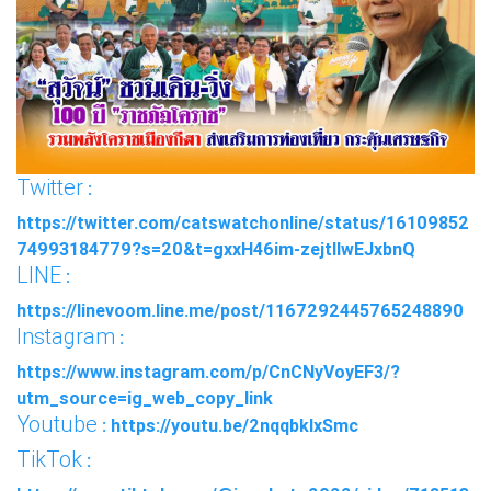
Twitter
:
https://twitter.com/catswatchonline/status/16109852
74993184779?s=20&t=gxxH46im-zejtllwEJxbnQ
LINE
:
https://linevoom.line.me/post/1167292445765248890
Instagram
:
https://www.instagram.com/p/CnCNyVoyEF3/?
utm_source=ig_web_copy_link
Youtube
: https://youtu.be/2nqqbklxSmc
TikTok
: