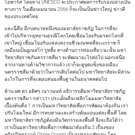
โอพาร์ค โดยทาง UNESCO จะประกาศผลการรับรองอย่างเป็น
ทางการ ในเดือนเมษายน 2566 ก็จะเป็นเป็นข่าวใหญ่ ข่าวดี
ของประเทศไทย
และนี่คือ อีกบทบาทหนึ่งของมหาลัยราชภัฏ ในการที่จะ
เข้าไปบริหารอุทยานธรณีโลกโดยเชื่อมโยงกับมรดกโลกที่
เขาใหญ่ เชื่อมโยงกับแหล่งสงวนชีวมณฑลที่สะแกราช ก็
เหมือนเป็นยูเนสโก รูทติ้ง ทางด้านการท่องเที่ยว ฉะนั้น มหา
วิทยาลัยราชภันครราชสีมา จะพัฒนาอะไรต่อไป นอกเหนือ
จากงานทางด้านวิชาการแล้ว เราก็จะดูจุดแข็งของเมือง
นครราชสีมาด้วยว่าในการเติบโตต่อไป มหาวิทยาลัยจะมีส่วน
อะไรในการที่จะตอบสนองพื้นฐานในอนาคตต่อไป
ด้าน ผศ.ดร.อดิศร เนาวนนท์ อธิการบดีมหาวิทยาลัยราชภัฏ
นครราชสีมา กล่าวว่า ประเด็นที่จะพลิกโฉมมหาวิทยาลัย
เบื้องต้นคือ 1.การเป็นมหาวิทยาลัยเพื่อการพัฒนาท้องถิ่น เรา
ปรับโฉมใหม่ มีการทบทวนและสร้างต้นแบบแต่ละพื้นที่ โดย
มหาวิทยาลัยราชภัฏต้องมีนวัตกรรมลงพื้นที่ จึงจะถือได้ว่า
เราเป็นมหาวิทยาลัยเพื่อการพัฒนาท้องถิ่น 2.เรื่องของ
ทริปเปิลคราวน์ (Triple Crown) เป็นรูปธรรมชัดเจน โดย