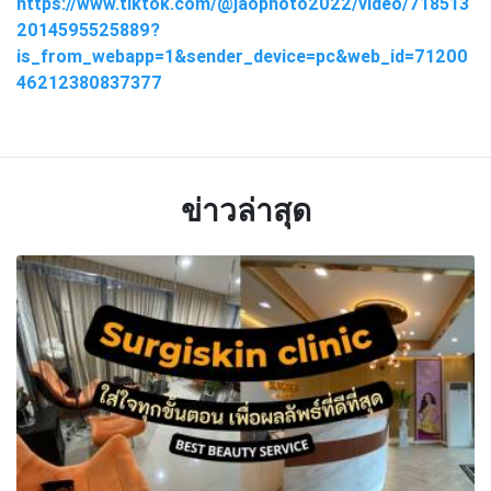
https://www.tiktok.com/@jaophoto2022/video/718513
2014595525889?
is_from_webapp=1&sender_device=pc&web_id=71200
46212380837377
ข่าวล่าสุด