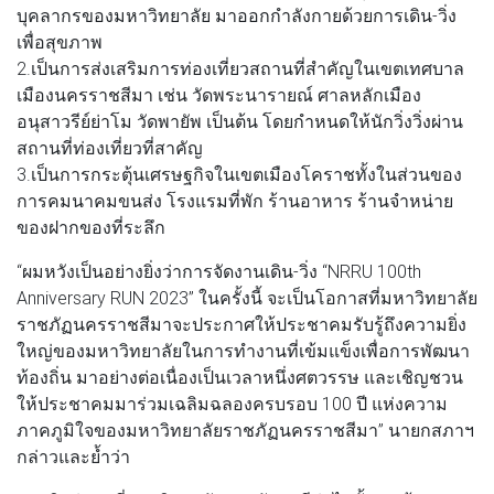
บุคลากรของมหาวิทยาลัย มาออกกำลังกายด้วยการเดิน-วิ่ง
เพื่อสุขภาพ
2.เป็นการส่งเสริมการท่องเที่ยวสถานที่สำคัญในเขตเทศบาล
เมืองนครราชสีมา เช่น วัดพระนารายณ์ ศาลหลักเมือง
อนุสาวรีย์ย่าโม วัดพายัพ เป็นต้น โดยกำหนดให้นักวิ่งวิ่งผ่าน
สถานที่ท่องเที่ยวที่สาคัญ
3.เป็นการกระตุ้นเศรษฐกิจในเขตเมืองโคราชทั้งในส่วนของ
การคมนาคมขนส่ง โรงแรมที่พัก ร้านอาหาร ร้านจำหน่าย
ของฝากของที่ระลึก
“ผมหวังเป็นอย่างยิ่งว่าการจัดงานเดิน-วิ่ง “NRRU 100th
Anniversary RUN 2023” ในครั้งนี้ จะเป็นโอกาสที่มหาวิทยาลัย
ราชภัฏนครราชสีมาจะประกาศให้ประชาคมรับรู้ถึงความยิ่ง
ใหญ่ของมหาวิทยาลัยในการทำงานที่เข้มแข็งเพื่อการพัฒนา
ท้องถิ่น มาอย่างต่อเนื่องเป็นเวลาหนึ่งศตวรรษ และเชิญชวน
ให้ประชาคมมาร่วมเฉลิมฉลองครบรอบ 100 ปี แห่งความ
ภาคภูมิใจของมหาวิทยาลัยราชภัฏนครราชสีมา” นายกสภาฯ
กล่าวและย้ำว่า