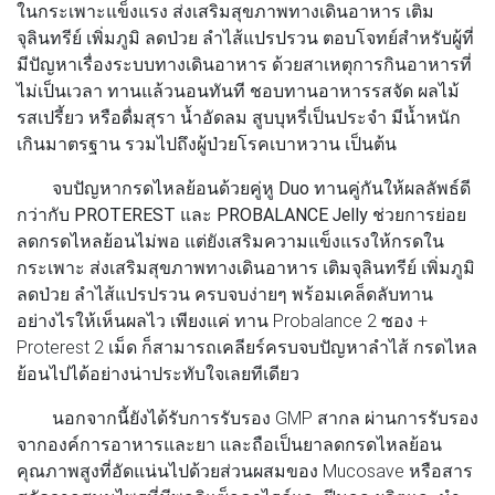
ในกระเพาะแข็งแรง ส่งเสริมสุขภาพทางเดินอาหาร เติม
จุลินทรีย์ เพิ่มภูมิ ลดป่วย ลำไส้แปรปรวน ตอบโจทย์สำหรับผู้ที่
มีปัญหาเรื่องระบบทางเดินอาหาร ด้วยสาเหตุการกินอาหารที่
ไม่เป็นเวลา ทานแล้วนอนทันที ชอบทานอาหารรสจัด ผลไม้
รสเปรี้ยว หรือดื่มสุรา น้ำอัดลม สูบบุหรี่เป็นประจำ มีน้ำหนัก
เกินมาตรฐาน รวมไปถึงผู้ป่วยโรคเบาหวาน เป็นต้น
จบปัญหากรดไหลย้อนด้วยคู่หู Duo ทานคู่กันให้ผลลัพธ์ดี
กว่ากับ PROTEREST และ PROBALANCE Jelly
ช่วยการย่อย
ลดกรดไหลย้อนไม่พอ แต่ยังเสริมความแข็งแรงให้กรดใน
กระเพาะ ส่งเสริมสุขภาพทางเดินอาหาร เติมจุลินทรีย์ เพิ่มภูมิ
ลดป่วย ลำไส้แปรปรวน ครบจบง่ายๆ พร้อมเคล็ดลับทาน
อย่างไรให้เห็นผลไว เพียงแค่ ทาน Probalance 2 ซอง +
Proterest 2 เม็ด ก็สามารถเคลียร์ครบจบปัญหาลำไส้ กรดไหล
ย้อนไปได้อย่างน่าประทับใจเลยทีเดียว
นอกจากนี้ยังได้รับการรับรอง GMP สากล ผ่านการรับรอง
จากองค์การอาหารและยา และถือเป็นยาลดกรดไหลย้อน
คุณภาพสูงที่อัดแน่นไปด้วยส่วนผสมของ Mucosave หรือสาร