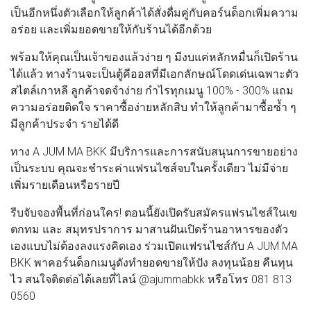
เป็นอีกหนึ่งตัวเลือกให้ลูกค้าได้สั่งดื่มคู่กับคอร์นด็อกเพิ่มความ
อร่อย และเพิ่มยอดขายให้กับร้านได้อีกด้วย
พร้อมให้คุณเป็นเจ้าของแล้วง่าย ๆ มีงบแค่หลักหมื่นก็เปิดร้าน
ได้แล้ว ทางร้านจะเป็นตู้คีออสที่มีเอกลักษณ์โดดเด่นเฉพาะตัว
สไตล์เกาหลี ลูกค้าจดจำง่าย กำไรทุกเมนู 100% - 300% แถม
ความอร่อยติดใจ ราคาซื้อง่ายหลักสิบ ทำให้ลูกค้ามาซื้อซ้ำ ๆ
มีลูกค้าประจำ รายได้ดี
ทาง A JUM MA BKK มีบริการและการสนับสนุนการขายอย่าง
เป็นระบบ คุณจะชำระค่าแฟรนไชส์จบในครั้งเดียว ไม่มีจ่าย
เพิ่มรายเดือนหรือรายปี
รีบจับจองพื้นที่ก่อนใคร! ตอนนี้ยังเปิดรับสมัครแฟรนไชส์ในเข
ตกทม และ สมุทรปราการ มาสานฝันเปิดร้านอาหารของตัว
เองแบบไม่ต้องลงแรงคิดเอง ร่วมเปิดแฟรนไชส์กับ A JUM MA
BKK พาคอร์นด็อกเมนูดังทำยอดขายให้ปัง ลงทุนน้อย คืนทุน
ไว สนใจติดต่อได้เลยที่ไลน์ @ajummabkk หรือโทร 081 813
0560