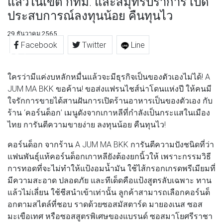
แล้วในเขต กทม. และสมุทรปราการ เปิด
ประสบการณ์ลงทุนน้อย คืนทุนไว
29 ธันวาคม 2565
Facebook
Twitter
Line
ใครว่ามีแค่งบหลักหมื่นแล้วจะมีธุรกิจเป็นของตัวเองไม่ได้! A
JUM MA BKK ขอค้าน! ขอส่งแฟรนไชส์น่าโดนแห่งปี ให้คนมี
ใจรักการขายได้สานฝันการเปิดร้านอาหารเป็นของตัวเอง กับ
ร้าน ‘คอร์นด็อก’ เมนูดังจากเกาหลีที่กำลังเป็นกระแสในเมือง
ไทย การันตีความขายง่าย ลงทุนน้อย คืนทุนไว!
คอร์นด็อก จากร้าน A JUM MA BKK การันตีความปังชนิดที่ว่า
แฟนพันธุ์แท้คอร์นด็อกเกาหลียังต้องยกนิ้วให้ เพราะกรรมวิธี
การทอดที่จะไม่ทำให้แป้งอมน้ำมัน ใช้ไส้กรอกเกรดพรีเมียมที่
มีความสะอาด ปลอดภัย และทีเด็ดคือแป้งสูตรลับเฉพาะ ทาน
แล้วไม่เลี่ยน ใช้ชีสนำเข้าเท่านั้น ลูกค้าสามารถเลือกคอร์นด็
อกตามสไตล์ที่ชอบ ราดด้วยซอสมัสตาร์ด มายองเนส ซอส
มะเขือเทศ หรือซอสสูตรพิเศษของแบรนด์ ซอสมาโยศรีราชา