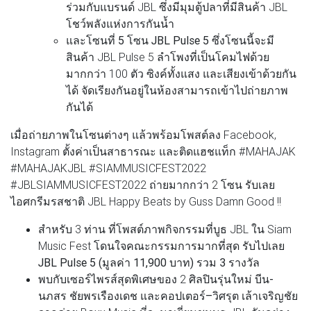
ร่วมกับแบรนด์ JBL ซึ่งมีมุมตู้ปลาที่มีสินค้า JBL
โชว์พลังแห่งการกันน้ำ
และ
โซนที่ 5 โซน JBL Pulse 5
ซึ่งโซนนี้จะมี
สินค้า JBL Pulse 5 ลำโพงที่เป็นโคมไฟด้วย
มากกว่า 100 ตัว ซิงค์ทั้งแสง และเสียงเข้าด้วยกัน
ได้ จัดเรียงกันอยู่ในห้องสามารถเข้าไปถ่ายภาพ
กันได้
เมื่อถ่ายภาพในโซนต่างๆ แล้วพร้อมโพสต์ลง Facebook,
Instagram ตั้งค่าเป็นสาธารณะ และติดแฮชแท็ก #MAHAJAK
#MAHAJAKJBL #SIAMMUSICFEST2022
#JBLSIAMMUSICFEST2022 ถ่ายมากกว่า 2 โซน รับเลย
ไอศกรีมรสชาติ JBL Happy Beats by Guss Damn Good !!
สำหรับ 3 ท่าน ที่โพสต์ภาพกิจกรรมที่บูธ JBL ใน Siam
Music Fest
โดนใจคณะกรรมการมากที่สุด รับไปเลย
JBL Pulse 5 (มูลค่า 11,900 บาท) รวม 3 รางวัล
พบกับเซอร์ไพรส์สุดพิเศษของ 2 ศิลปินรุ่นใหม่
บีน-
นภสร ชัยพรเรืองเดช
และ
คอปเตอร์–วิศรุต เล้าเจริญชัย