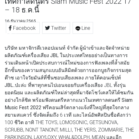
เทศกาลดนตรี Siam Music Fest 2022 17
– 18 ธ.ค.นี้
16 ธันวาคม 2565
Facebook
Twitter
Line
บริษัท มหาจักรดีเวลอปเมนท์ จำกัด
ผู้นําเข้าและจัดจำหน่าย
ผลิตภัณฑ์เครื่องเสียง JBL
ในประเทศไทยอย่างเป็นทางการ
ร่วมเดินหน้าเปิดประสบการณ์ใหม่ของการฟังเพลงที่ล้ำสมัย
อีกขั้นของความสนุกแบบอันลิมิตด้วยการออกบูธกิจกรรมสุด
ต๊าซ เอาใจวัยมันส์ที่ชื่นชอบเสียงเพลง ภายใต้คอนเซ็ปท์
JBL..ป่ะล่ะ
ที่พาทุกคนไปเอนจอยกับเครื่องเสียง JBL ทั้งรุ่น
ยอดนิยม และผลิตภัณฑ์ใหม่ล่าสุดที่มาจัดโชว์เคสให้ได้ชมกัน
อย่างใกล้ชิด พร้อมฟังดนตรีหลากแนวใน
เทศกาลดนตรี Siam
Music Fest 2022
ฟรีคอนเสิร์ตกลางแจ้งที่ใหญ่ที่สุดใจกลาง
สยามสแควร์ ซึ่งจัดเต็มถึง 6 เวที และไลน์อัพศิลปินชื่อดังกว่า
100 ชีวิต อาทิ THE TOYS, LOMOSONIC, GETSUNOVA,
SCRUBB, NONT TANONT, MILLI, THE YERS, ZOMMARIE, THE
PARKINSON, LAXYLOXY, WHAL&DOLPH, MEAN และอีก