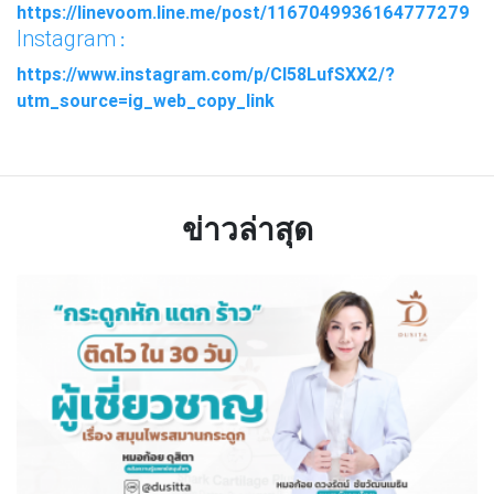
https://linevoom.line.me/post/1167049936164777279
Instagram
:
https://www.instagram.com/p/Cl58LufSXX2/?
utm_source=ig_web_copy_link
ข่าวล่าสุด