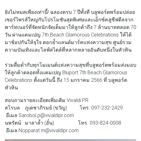
ยังไม่หมดเพียงเท่านี้! ฉลองครบ 7 ปีทั้งที บลูพอร์ตพร้อมปล่อย
เซอร์ไพรส์ใหญ่กับโปรโมชันสุดพิเศษและเอ็กซ์คลูซีฟดีลจาก
พาร์ทเนอร์ที่จัดหนักจัดเต็มมาให้ลูกค้าถึง 7 ล้านบาทตลอด 70
วัน ผ่านแคมเปญ 7th Beach Glamorous Celebrations ให้ได้
มาช้อปกันให้จุใจ ตอกย้ำแลนด์มาร์คแห่งความสุข ศูนย์รวม
ความบันเทิงและไลฟ์สไตล์ที่หลากหลายอันดับหนึ่งในหัวหิน
ร่วมดื่มด่ำกับทุกโมเมนต์แห่งความสุขที่บลูพอร์ตพร้อมส่งมอบ
ให้ลูกค้าตลอดทั้งแคมเปญ Bluport 7th Beach Glamorous
Celebrations ตั้งแต่วันนี้ ถึง 15 มกราคม 2566 ที่ บลูพอร์ต
หัวหิน
สอบถามรายละเอียดเพิ่มเติม Vivaldi PR
สโรบล ภูเดชาภิรมย์ (ขวัญ) โทร. 097-232-2429
อีเมล Sarobol.p@vivaldipr.com
นพรัตน์ มาลาล้ำ (อั๋น) โทร. 093-824-0008
อีเมล Nopparat.m@vivaldipr.com