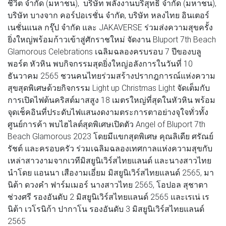
ชีวิต จำกัด (มหาชน), บริษัท พลังงานบริสุทธิ์ จำกัด (มหาชน),
บริษัท บางจาก คอร์ปอเรชั่น จำกัด, บริษัท หลงไทย อินเตอร์
เนชั่นแนล กรุ๊ป จำกัด และ JAKAVERSE ร่วมส่งความสุขครั้ง
ยิ่งใหญ่พร้อมก้าวเข้าสู่ศักราชใหม่ จัดงาน Bluport 7th Beach
Glamorous Celebrations เฉลิมฉลองครบรอบ 7 ปีของบลู
พอร์ต หัวหิน พบกิจกรรมสุดยิ่งใหญ่อลังการในวันที่ 10
ธันวาคม 2565 ชวนคนไทยร่วมสร้างปรากฎการณ์แห่งความ
สุขสุดพิเศษด้วยกิจกรรม Light up Christmas Light จัดเต็มกับ
การเปิดไฟต้นคริสต์มาสสูง 18 เมตรใหญ่ที่สุดในหัวหิน พร้อม
จุดเช็คอินที่ประดับไฟแสนงดงามตระการตาอย่างจุใจทั่วทั้ง
ศูนย์การค้า พบไฮไลต์สุดพิเศษเปิดตัว Angel of Bluport 7th
Beach Glamorous 2023 โดยมีแขกสุดพิเศษ คุณลิเดีย ศรัณย์
รัชต์ และครอบครัว ร่วมเฉลิมฉลองเทศกาลแห่งความสุขกับ
เหล่าสาวงามจากเวทีมิสยูนิเวิร์สไทยแลนด์ และนางสาวไทย
นำโดย แอนนา เสืองามเอี่ยม มิสยูนิเวิร์สไทยแลนด์ 2565, มา
นิต้า ดวงคำ ฟาร์มเมอร์ นางสาวไทย 2565, โอปอล สุชาตา
ช่วงศรี รองอันดับ 2 มิสยูนิเวิร์สไทยแลนด์ 2565 และเรเน่ เร
นิต้า เวโรนิก้า ปากาโน รองอันดับ 3 มิสยูนิเวิร์สไทยแลนด์
2565