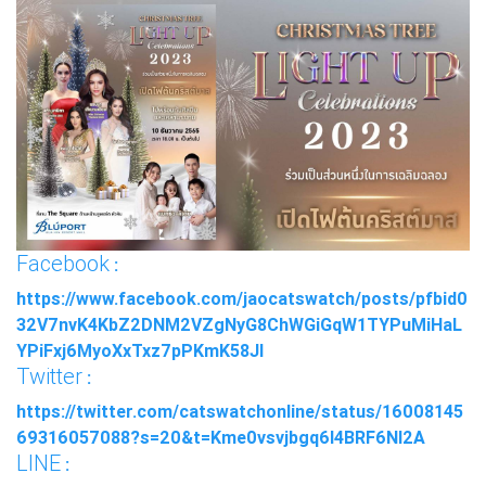
Facebook
:
https://www.facebook.com/jaocatswatch/posts/pfbid0
32V7nvK4KbZ2DNM2VZgNyG8ChWGiGqW1TYPuMiHaL
YPiFxj6MyoXxTxz7pPKmK58Jl
Twitter
:
https://twitter.com/catswatchonline/status/16008145
69316057088?s=20&t=Kme0vsvjbgq6I4BRF6Nl2A
LINE
: