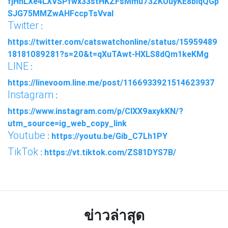
fjHhLXe4LXVSPfwx33stHKZFsMmu732KUuyKE8biqQGp
SJG75MMZwAHFccpTsVval
Twitter
:
https://twitter.com/catswatchonline/status/15959489
18181089281?s=20&t=qXuTAwt-HXLS8dQm1keKMg
LINE
:
https://linevoom.line.me/post/1166933921514623937
Instagram
:
https://www.instagram.com/p/ClXX9axykKN/?
utm_source=ig_web_copy_link
Youtube
: https://youtu.be/Gib_C7Lh1PY
TikTok
: https://vt.tiktok.com/ZS81DYS7B/
ข่าวล่าสุด