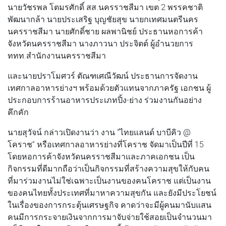
นายวัชรพล โตมรศักดิ์ สส.นครราชสีมา เขต 2 พรรคชาติ
พัฒนากล้า นายประเสริฐ บุญชัยสุข นายกเทศมนตรีนคร
นครราชสีมา นายศักดิ์ชาย ผลพานิชย์ ประธานหอการค้า
จังหวัดนครราชสีมา นางภาวนา ประจิตต์ ผู้อำนวยการ
ททท.สำนักงานนครราชสีมา
และนายปราโมศวร์ ตัณฑเศณีวัฒน์ ประธานการจัดงาน
เทศกาลอาหารย่างฯ พร้อมด้วยตัวแทนจากภาครัฐ เอกชน ผู้
ประกอบการร้านอาหารประเภทปิ้ง-ย่าง ร่วมงานกันอย่าง
คึกคัก
นายสุวัจน์ กล่าวเปิดงานว่า งาน “ไทยแลนด์ บาบีคิว @
โคราช” หรือเทศกาลอาหารย่างที่โคราช จัดมาเป็นปีที่ 15
โดยหอการค้าจังหวัดนครราชสีมาและภาคเอกชน เป็น
กิจกรรมที่ดีมากถือว่าเป็นกิจกรรมที่สร้างความสุขให้กับคน
ที่มาร่วมงานไม่ใช่เฉพาะเป็นงานของคนโคราช แต่เป็นงาน
ของคนไทยทั้งประเทศที่มาหาความสุขกัน และยังมีประโยชน์
ในเรื่องของการกระตุ้นเศรษฐกิจ คาดว่าจะมีผู้คนมานับแสน
คนมีการกระจายเงินจากการมาจับจ่ายใช้สอยเป็นจํานวนมา