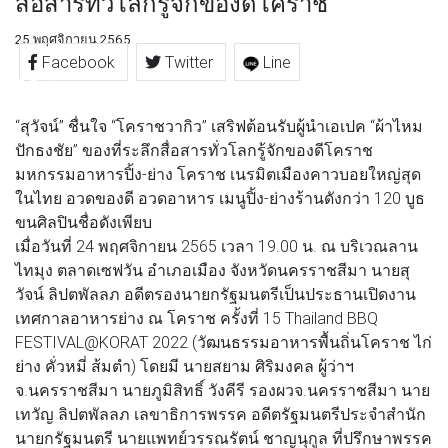
สื่อสารทั่วโลกรู้จักของดีโคราช
25 พฤศจิกายน 2565
Facebook
Twitter
Line
“สุวัจน์” ชื่นใจ “โคราชวากิว” เสริฟต้อนรับผู้นำเอเปค “ผ้าไหม
ปักธงชัย” ของที่ระลึกสื่อสารทั่วโลกรู้จักของดีโคราช
มหกรรมอาหารปิ้ง-ย่าง โคราช เนรมิตเมืองคาวบอยใหญ่สุด
ในไทย อวดของดี อวดอาหาร เมนูปิ้ง-ย่างร้านดังกว่า 120 บูธ
ขนศิลปินชื่อดังเพียบ
เมื่อวันที่ 24 พฤศจิกายน 2565 เวลา 19.00 น. ณ บริเวณลาน
ไทมุง ตลาดเซฟวัน อำเภอเมือง จังหวัดนครราชสีมา นายสุ
วัจน์ ลิปตพัลลภ อดีตรองนายกรัฐมนตรีเป็นประธานเปิดงาน
เทศกาลอาหารย่าง ณ โคราช ครั้งที่ 15 Thailand BBQ
FESTIVAL@KORAT 2022 (วัฒนธรรมอาหารพื้นถิ่นโคราช ไก่
ย่าง คั่วหมี่ ส้มตำ) โดยมี นายสยาม ศิริมงคล ผู้ว่าฯ
จ.นครราชสีมา นายภูมิสิทธิ์ วังคีรี รองผวจ.นครราชสีมา นาย
เทวัญ ลิปตพัลลภ เลขาธิการพรรค อดีตรัฐมนตรีประจำสำนัก
นายกรัฐมนตรี นายแพทย์วรรณรัตน์ ชาญนุกูล ที่ปรึกษาพรรค