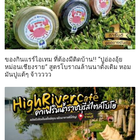
ของกินแรร์ไอเทม ที่ต้องมีติดบ้าน!! “ปูอ่องอุ้ย
หม่อนเชียงราย” สูตรโบราณล้านนาดั้งเดิม หอม
มันปูแต้ๆ จ้าวววว