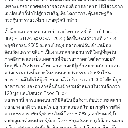
เพราะบรรยากาศของการอวดของดี อวดอาหาร ได้มีส่วนจาก
เอเปคแล้วก็นำไปสู่การเจริญเติบโตการกระตุ้นเศรษฐกิจ
กระตุ้นการท่องเที่ยว”นายสุวัจน์ กล่าว
ทั้งนี้ งานเทศกาลอาหารย่าง ณ โคราช ครั้งที่ 15 (Thailand
BBQ FESTIVAL@KORAT 2022) จัดขึ้นระหว่างวันที่ 24 - 28
พฤศจิกายน 2565 ณ ลานไทมุง ตลาดเซฟวัน อำเภเมือง
จังหวัดนครราชสีมา เป็นงานเทศกาลอาหารที่ใหญ่ที่สุดใน
ภาคอีสาน และเป็นเทศกาลที่มีบรรยากาศสไตล์คาวบอยที่
ใหญ่ที่สุดในประเทศไทย คาดว่าจะมีผู้เข้าชมงานนับแสนคน
มีกิจกรรมเกิดขึ้นภายในงานหลายกิจกรรม สำหรับโซน
อาหารจะมีโต๊ะให้ผู้เข้าชมงานไว้บริการกว่า 1,000 โต๊ะ มีบูธ
อาหารย่าง และอาหารพื้นถิ่นเข้าร่วมจำหน่ายในงานอีกกว่า
120 บูธ และโซนรถ Food Truck
นอกจากนี้ การแสดงบนเวทีมีศิลปินชื่อดังระดับประเทศหลาก
หลายวง อาทิ ธร แบนโจ,บลู กลาสแบนด์,ไท ธนาวุฒิ,ราชสีห์
มา เพชรดาราพันธ์,ฟาเรนไฮต์,โคราช ลิซึม,ลองไรเดอร์,โม
ทีฟ,บลูเมาท์เท่นคันทรี,น้อย โคราชา,แสนนากา,สีเผือกคนด่าน
เกวียน,ซูซู,หงา สุรชัย จันทิมาธร,ระเงียว,ปู บ้านบุญเรือง,ด๊ะ