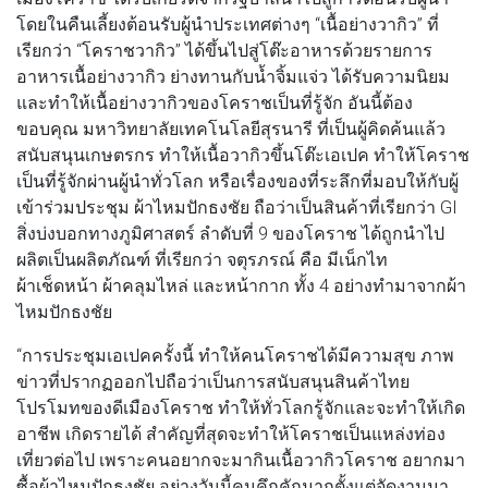
โดยในคืนเลี้ยงต้อนรับผู้นําประเทศต่างๆ “เนื้อย่างวากิว” ที่
เรียกว่า “โคราชวากิว” ได้ขึ้นไปสู่โต๊ะอาหารด้วยรายการ
อาหารเนื้อย่างวากิว ย่างทานกับน้ำจิ้มแจ่ว ได้รับความนิยม
และทําให้เนื้อย่างวากิวของโคราชเป็นที่รู้จัก อันนี้ต้อง
ขอบคุณ มหาวิทยาลัยเทคโนโลยีสุรนารี ที่เป็นผู้คิดค้นแล้ว
สนับสนุนเกษตรกร ทำให้เนื้อวากิวขึ้นโต๊ะเอเปค ทําให้โคราช
เป็นที่รู้จักผ่านผู้นําทั่วโลก หรือเรื่องของที่ระลึกที่มอบให้กับผู้
เข้าร่วมประชุม ผ้าไหมปักธงชัย ถือว่าเป็นสินค้าที่เรียกว่า GI
สิ่งบ่งบอกทางภูมิศาสตร์ ลําดับที่ 9 ของโคราช ได้ถูกนําไป
ผลิตเป็นผลิตภัณฑ์ ที่เรียกว่า จตุรภรณ์ คือ มีเน็กไท
ผ้าเช็ดหน้า ผ้าคลุมไหล่ และหน้ากาก ทั้ง 4 อย่างทำมาจากผ้า
ไหมปักธงชัย
“การประชุมเอเปคครั้งนี้ ทำให้คนโคราชได้มีความสุข ภาพ
ข่าวที่ปรากฏออกไปถือว่าเป็นการสนับสนุนสินค้าไทย
โปรโมทของดีเมืองโคราช ทําให้ทั่วโลกรู้จักและจะทําให้เกิด
อาชีพ เกิดรายได้ สําคัญที่สุดจะทําให้โคราชเป็นแหล่งท่อง
เที่ยวต่อไป เพราะคนอยากจะมากินเนื้อวากิวโคราช อยากมา
ซื้อผ้าไหมปักธงชัย อย่างวันนี้คนคึกคักมากตั้งแต่จัดงานมา