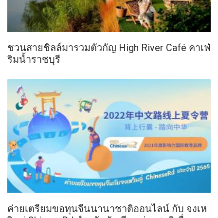
ชวนสายชิลล์มารวมตัวกัญ High River Café คาเฟ่
ริมน้ำราชบุรี
ค่ายเตรียมขอทุนจีนนานาชาติออนไลน์ กับ จงเห