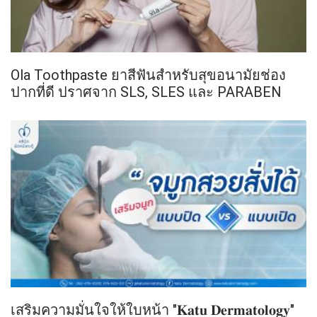
Ola Toothpaste ยาสีฟันสำหรับสุขอนามัยช่อง
ปากที่ดี ปราศจาก SLS, SLES และ PARABEN
เสริมความมั่นใจให้ใบหน้า "𝐊𝐚𝐭𝐮 𝐃𝐞𝐫𝐦𝐚𝐭𝐨𝐥𝐨𝐠𝐲"