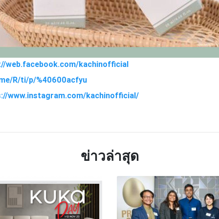
://web.facebook.com/kachinofficial
ne.me/R/ti/p/%40600acfyu
s://www.instagram.com/kachinofficial/
TTER
LINE
ข่าวล่าสุด