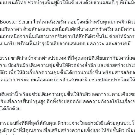
มแบรนด์ไทย ช่วยบำรุงฟื้นฟูผิวให้แข็งแรงด้วยส่วนผสมดี ๆ ที่เป็นม
Booster Serum ไวท์เทนนิ่งเซรั่ม ตอบโจทย์สำหรับทุกสภาพผิว ผิวแพ
่นเกินราคา ด้วยลักษณะของเนื้อสัมผัสที่บางเบากว่าครีม แต่มีคว
นอกเหนือจากนั้นยังสามารถซึมซาบได้ลึกถึงผิวชั้นใน ช่วยให้ผิวกระจ
เนียนกริบ พร้อมฟื้นบำรุงผิวเสียจากแสงแดด มลภาวะ และสารเคมี
รรมชาตินำเข้าจากต่างประเทศ ที่มีคุณสมบัติเทียบเท่ากับเคาน์เต
ะป้องกันผิว เติมความชุ่มชื้นให้ผิวอย่างล้ำลึก และช่วยสร้างป
ผิว เพื่อให้ผิวเก็บกักความชุ่มชื้นได้ยาวนานยิ่งขึ้น พร้อมสารสกั
่วยลดอาการระคายเคืองและการอักเสบของผิว ช่วยปลอบประโลมให้
เหล่านี้ พร้อมช่วยเติมความชุ่มชื้นให้กับผิว ลดการระคายเคืองข
บเพื่อการฟื้นบำรุงสูง อีกทั้งยังปลอดภัย ลดความกังวลใจในเรื่อง
ได้อีกด้วย
รมอบสิ่งที่ดีที่สุดให้กับคุณ ผิวกระจ่างใสอย่างยั่งยืนด้วยคุณป
รุงผิวหน้าที่มีคุณภาพเพื่อเสริมสร้างความแข็งแรงให้กับชั้นผิว เพิ่