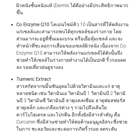
ผิวหนังชั้นหนังแท้ (Dermis ได้ดีอย่างมีประสิทธิภาพมาก
ขึ้น
Co Enzyme Q10
โคเอนไซม์คิว 10 เป็นสารที่ให้พลังงาน
แก่เซลล์และสามารถพบได้ทุกเซลล์ของร่างกาย โดย
ส่วนมากจะอยู่ที่ชั้นเมมเบรน หรือเยื่อหุ้มเซลล์ และจะ
ทำหน้าที่ชะลอการเสื่อมของเซลล์ผิวหนัง เนื่องจาก Co
Enzyme Q10 สามารถให้พลังงานแก่เซลล์ได้ดังนั้นจึง
ช่วยทำให้เซลล์ในร่างกายทำงานได้เป็นปกติ ริ้วรอยลด
ลง รอยเหี่ยวย่นดูจางลง
Turmeric Extract
สารสกัดจากขมิ้นชันอุดมไปด้วยวิตามินและแร่ ธาตุ
หลายชนิด เช่น วิตามินเอ วิตามินบี 1 วิตามินบี 2 วิตามิ
นบี 3 วิตามินซี วิตามินอี ธาตุแคลเซียม ธาตุฟอสฟอรัส
ธาตุเหล็ก และเกลือแร่ต่าง ๆ รวมไปถึงเส้นใย
คาร์โบไฮเดรต และโปรตีน อีกทั้งยังมีสารสำคัญ คือ
Curcumin ซึ่งมีส่วนช่วยทำให้ต่อต้านอนุมูลอิสระซึ่งช่วย
ในการ ชะลอวัยและชะลอการเกิดริ้วรอย ลดระดับ