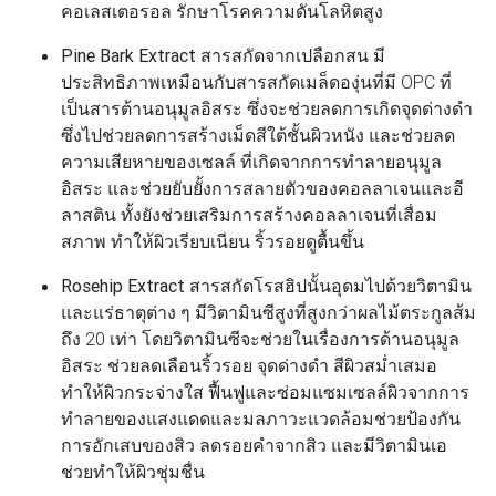
คอเลสเตอรอล รักษาโรคความดันโลหิตสูง
Pine Bark Extract
สารสกัดจากเปลือกสน มี
ประสิทธิภาพเหมือนกับสารสกัดเมล็ดองุ่นที่มี OPC ที่
เป็นสารต้านอนุมูลอิสระ ซึ่งจะช่วยลดการเกิดจุดด่างดำ
ซึ่งไปช่วยลดการสร้างเม็ดสีใต้ชั้นผิวหนัง และช่วยลด
ความเสียหายของเซลล์ ที่เกิดจากการทำลายอนุมูล
อิสระ และช่วยยับยั้งการสลายตัวของคอลลาเจนและอี
ลาสติน ทั้งยังช่วยเสริมการสร้างคอลลาเจนที่เสื่อม
สภาพ ทำให้ผิวเรียบเนียน ริ้วรอยดูตื้นขึ้น
Rosehip Extract
สารสกัดโรสฮิปนั้นอุดมไปด้วยวิตามิน
และแร่ธาตุต่าง ๆ มีวิตามินซีสูงที่สูงกว่าผลไม้ตระกูลส้ม
ถึง 20 เท่า โดยวิตามินซีจะช่วยในเรื่องการด้านอนุมูล
อิสระ ช่วยลดเลือนริ้วรอย จุดด่างดำ สีผิวสม่ำเสมอ
ทำให้ผิวกระจ่างใส ฟื้นฟูและซ่อมแซมเซลล์ผิวจากการ
ทำลายของแสงแดดและมลภาวะแวดล้อมช่วยป้องกัน
การอักเสบของสิว ลดรอยคำจากสิว และมีวิตามินเอ
ช่วยทำให้ผิวชุ่มชื่น