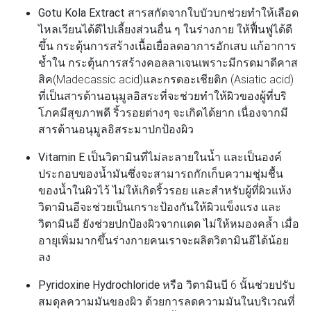
Gotu Kola Extract
สารสกัดจากใบบัวบกช่วยทำให้เลือด
ไหลเวียนได้ดีไปเลี้ยงส่วนอื่น ๆ ในร่างกาย ให้ฟื้นฟูได้ดี
ขึ้น กระตุ้นการสร้างเนื้อเยื่อลดอาการอักเสบ แก้อาการ
ช้ำใน กระตุ้นการสร้างคอลลาเจนเพราะมีกรดมาดีคาส
สิค(Madecassic acid)และกรดอะเชียติก (Asiatic acid)
ที่เป็นสารต้านอนุมูลอิสระที่จะช่วยทำให้ผิวของผู้ที่บริ
โภคมีสุขภาพดี ริ้วรอยต่างๆ จะเกิดได้ยาก เนื่องจากมี
สารต้านอนุมูลอิสระมาปกป้องผิว
Vitamin E
เป็นวิตามินที่ไม่ละลายในน้ำ และเป็นองค์
ประกอบของน้ำมันซึ่งจะสามารถกักเก็บความชุ่มชื้น
ของน้ำในผิวไว้ ไม่ให้เกิดริ้วรอย และสำหรับผู้ที่ผิวแห้ง
วิตามินอีจะช่วยเป็นเกราะป้องกันให้ผิวแข็งแรง และ
วิตามินอี ยังช่วยปกป้องผิวจากแดด ไม่ให้หมองคล้ำ เมื่อ
อายุเพิ่มมากขึ้นร่างกายคนเราจะผลิตวิตามินอีได้น้อย
ลง
Pyridoxine Hydrochloride
หรือ วิตามินบี 6 นั้นช่วยปรับ
สมดุลความมันของผิว ด้วยการลดความมันในบริเวณที่