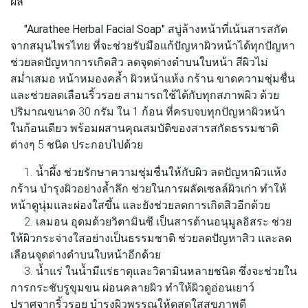
ผล
"Aurathee Herbal Facial Soap"
สบู่ล้างหน้าที่เน้นสารสกัด
จากสมุนไพรไทย ที่จะช่วยรับมือแก้ปัญหาผิวหน้าได้ทุกปัญหา
ช่วยลดปัญหาการเกิดสิว ลดจุดด่างดำบนใบหน้า สีผิวไม่
สม่ำเสมอ หน้าหมองคล้ำ ผิวหน้าแห้ง กร้าน ขาดความชุ่มชื่น
และช่วยลดเลือนริ้วรอย สามารถใช้ได้กับทุกสภาพผิว ด้วย
ปริมาณขนาด 30 กรัม ใน 1 ก้อน ที่ครบจบทุกปัญหาผิวหน้า
ในก้อนเดียว พร้อมผสานคุณสมบัติของสารสกัดธรรมชาติ
ต่างๆ 5 ชนิด ประกอบไปด้วย
1.
น้ำผึ้ง
ช่วยรักษาความชุ่มชื่นให้กับผิว ลดปัญหาผิวแห้ง
กร้าน บำรุงผิวอย่างล้ำลึก ช่วยในการผลัดเซลล์ผิวเก่า ทำให้
หน้าดูนุ่มและผ่องใสขึ้น และยังช่วยลดการเกิดสิวอีกด้วย
2.
เลมอน
อุดมด้วยวิตามินซี เป็นสารต้านอนุมูลอิสระ ช่วย
ให้ผิวกระจ่างใสอย่างเป็นธรรมชาติ ช่วยลดปัญหาสิว และลด
เลือนจุดด่างดำบนใบหน้าอีกด้วย
3.
น้ำแร่
ในน้ำมีแร่ธาตุและวิตามินหลายชนิด ซึ่งจะช่วยใน
การกระชับรูขุมขน ผ่อนคลายผิว ทำให้ผิวดูอ่อนเยาว์
ปราศจากริ้วรอย บำรุงผิวพรรณให้ดูสดใสสุขภาพดี