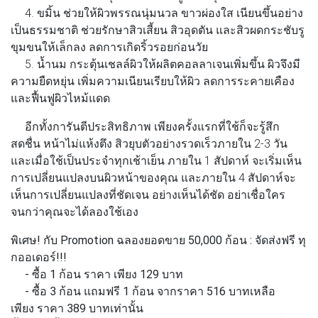
4.
ขมิ้น
ช่วยให้ผิวพรรณนุ่มนวล ขาวผ่องใส เนียนขึ้นอย่าง
เป็นธรรมชาติ ช่วยรักษาสิวเสี้ยน สิวอุดตัน และสิวผดกระชับรู
ขุมขนให้เล็กลง ลดการเกิดริ้วรอยก่อนวัย
5.
น้ำนม
กระตุ้นเชลล์ผิวให้ผลิตคอลลาเจนเพิ่มขึ้น ผิวจึงมี
ความยืดหยุ่น เพิ่มความเนียนเรียบให้ผิว ลดการระคายเคือง
และฟื้นฟูผิวไหม้แดด
อีกทั้งการันตีประสิทธิภาพ เพียงครั้งแรกที่ใช้ก็จะรู้สึก
สดชื่น หน้าไม่แห้งตึง สิวยุบตัวอย่างรวดเร็วภายใน 2-3 วัน
และเมื่อใช้เป็นประจำทุกเช้าเย็น ภายใน 1 สัปดาห์ จะเริ่มเห็น
การเปลี่ยนแปลงบนผิวหน้าของคุณ และภายใน 4 สัปดาห์จะ
เห็นการเปลี่ยนแปลงที่ชัดเจน อย่างเห็นได้ชัด อย่าเชื่อใคร
จนกว่าคุณจะได้ลองใช้เอง
พิเศษ! กับ Promotion ฉลองยอดขาย 50,000 ก้อน : จัดส่งฟรี ทุ
กออเดอร์!!!
- ซื้อ 1 ก้อน ราคา เพียง 129 บาท
- ซื้อ 3 ก้อน แถมฟรี 1 ก้อน จากราคา 516 บาทเหลือ
เพียง ราคา 389 บาทเท่านั้น